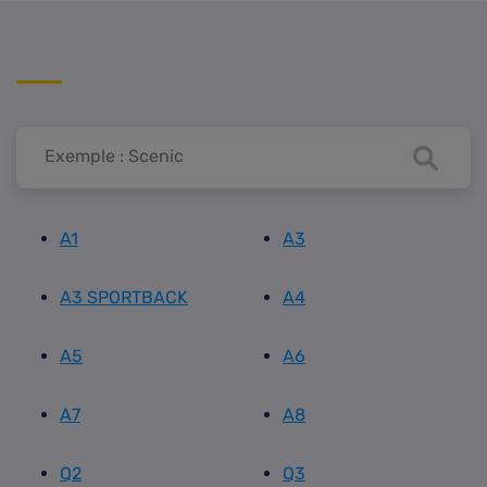
A1
A3
A3 SPORTBACK
A4
A5
A6
A7
A8
Q2
Q3