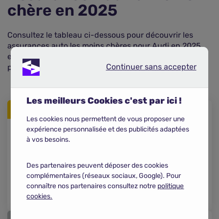
chère en 2025
Consultez le tableau ci-dessous pour découvrir les
assurances auto les moins chères pour Audi en 2025,
et comparez les offres pour trouver la meilleure option
Continuer sans accepter
pour votre budget.
Continuer sans accepter
Les meilleurs Cookies c'est par ici !
1
Les cookies nous permettent de vous proposer une
expérience personnalisée et des publicités adaptées
à vos besoins.
528,54 €
/an
EUROFIL
Des partenaires peuvent déposer des cookies
complémentaires (réseaux sociaux, Google). Pour
Je compare
connaître nos partenaires consultez notre
politique
cookies.