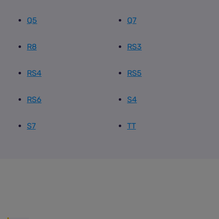
Q5
Q7
R8
RS3
RS4
RS5
RS6
S4
S7
TT