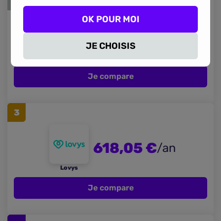
2
OK POUR MOI
595,70 €
/an
JE CHOISIS
Otherwise
Je compare
3
618,05 €
/an
Lovys
Je compare