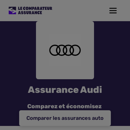
Toggle
navigat
Assurance Auto
Mutuelle Santé
Assurance Moto
Assurance Habitation
Assurance Audi
Assurance de prêt
Comparez et économisez
Prévoyance
Comparer les assurances auto
Assurance Animaux