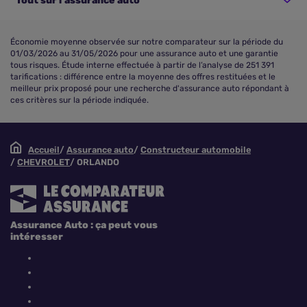
Tout sur l'assurance auto
Économie moyenne observée sur notre comparateur sur la période du
01/03/2026 au 31/05/2026 pour une assurance auto et une garantie
tous risques. Étude interne effectuée à partir de l’analyse de 251 391
tarifications : différence entre la moyenne des offres restituées et le
meilleur prix proposé pour une recherche d'assurance auto répondant à
ces critères sur la période indiquée.
Accueil
Assurance auto
Constructeur automobile
CHEVROLET
ORLANDO
Assurance Auto : ça peut vous
intéresser