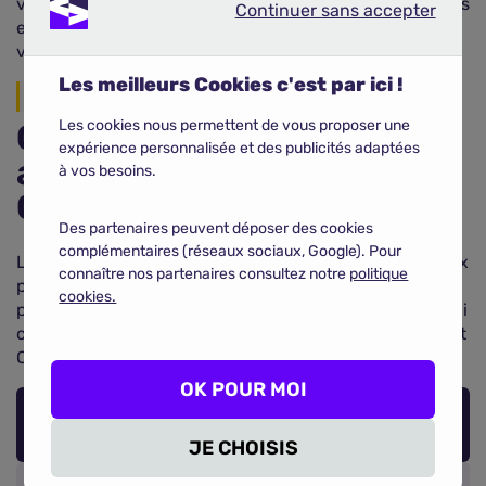
vous permettant de réaliser des économies importantes
Continuer sans accepter
Continuer sans accepter
et d’assurer une protection optimale pour votre
véhicule familial.
Les meilleurs Cookies c'est par ici !
Garanties du contrat
Les cookies nous permettent de vous proposer une
Quel est le prix d'une
expérience personnalisée et des publicités adaptées
assurance Chevrolet
à vos besoins.
Orlando ?
Des partenaires peuvent déposer des cookies
complémentaires (réseaux sociaux, Google). Pour
Le tableau ci-dessous présente une estimation des prix
connaître nos partenaires consultez notre
politique
pour les différentes formules d’assurance. Il vous
cookies.
permet de
comparer les garanties
et de choisir celle qui
correspond le mieux à vos attentes et à votre Chevrolet
Orlando.
OK POUR MOI
PRIX MOYEN PAR FORMULE
JE CHOISIS