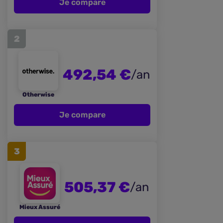
Je compare
2
492,54 €
/an
Otherwise
Je compare
3
505,37 €
/an
Mieux Assuré