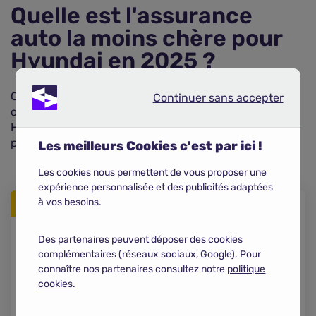
Quelle est l'assurance
auto la moins chère pour
Hyundai en 2025 ?
Consultez le tableau ci-dessous pour découvrir les
Continuer sans accepter
Continuer sans accepter
offres d'assurance auto les moins chères pour votre
Hyundai en 2025, selon les garanties choisies et les
profils assurés.
Les meilleurs Cookies c'est par ici !
Les cookies nous permettent de vous proposer une
expérience personnalisée et des publicités adaptées
à vos besoins.
1
Des partenaires peuvent déposer des cookies
456,49 €
/an
complémentaires (réseaux sociaux, Google). Pour
connaître nos partenaires consultez notre
politique
Otherwise
cookies.
Je compare