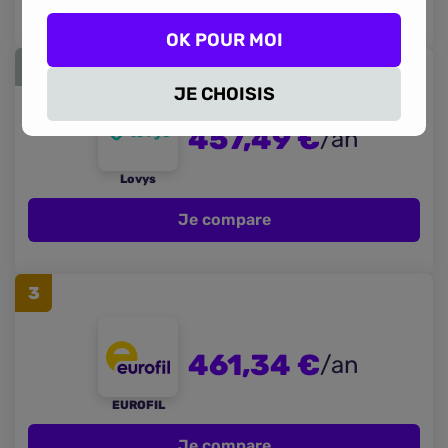
OK POUR MOI
2
JE CHOISIS
457,49 €
/an
Lovys
Je compare
3
461,34 €
/an
EUROFIL
Je compare