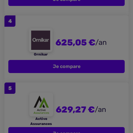
4
625,05 €
/an
Ornikar
Je compare
5
629,27 €
/an
Active
Assurances