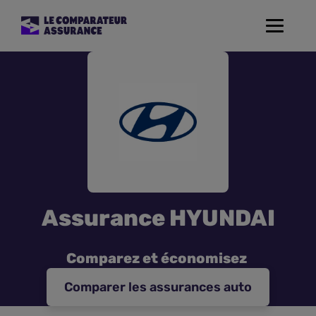
Toggle
navigat
Assurance Auto
Mutuelle Santé
Assurance Moto
Assurance Habitation
Assurance HYUNDAI
Assurance de prêt
Comparez et économisez
Prévoyance
Comparer les assurances auto
Assurance Animaux