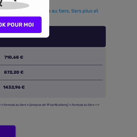
. Comparez l’assurance
au tiers, tiers plus et
OK POUR MOI
710,68 €
872,20 €
1432,96 €
ormule au tiers » (analyse de 19 tarifications), « formule au tiers + »