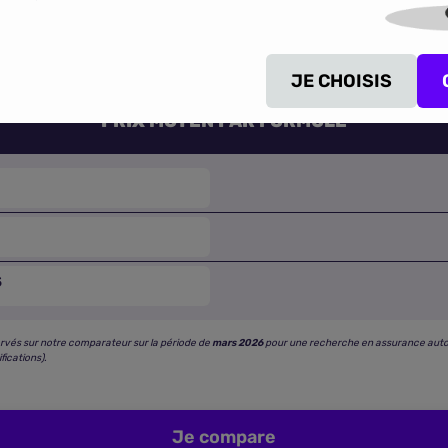
ttes tarifaires constatées pour chaque niveau de couverture
ieux adaptée à votre Hyundai Getz.
JE CHOISIS
PRIX MOYEN PAR FORMULE
S
rvés sur notre comparateur sur la période de
mars 2026
pour une recherche en assurance auto « f
fications).
Je compare