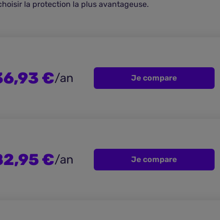
 choisir la protection la plus avantageuse.
36,93 €
/an
Je compare
82,95 €
/an
Je compare