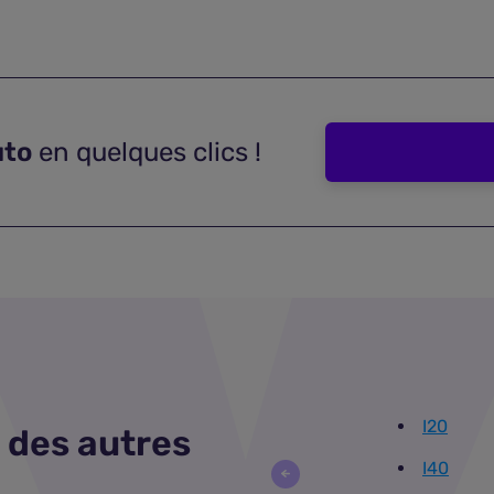
uto
en quelques clics !
I20
 des autres
I40