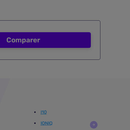
Comparer
I10
IONIQ