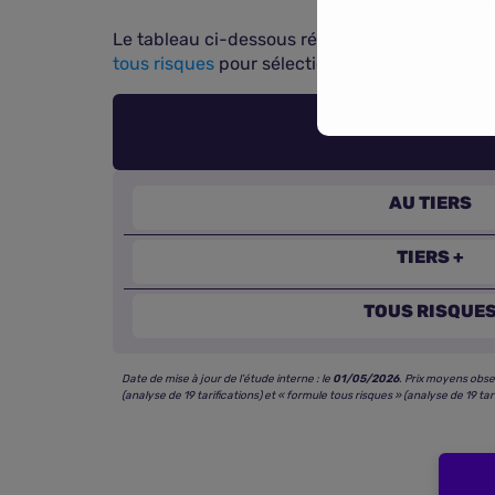
Le tableau ci-dessous récapitule les fourche
tous risques
pour sélectionner la formule la m
AU TIERS
TIERS +
TOUS RISQUE
Date de mise à jour de l’étude interne : le
01/05/2026
. Prix moyens obse
(analyse de 19 tarifications) et « formule tous risques » (analyse de 19 tari