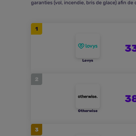
garanties (vol, incendie, bris de glace) afin de
1
3
Lovys
2
3
Otherwise
3