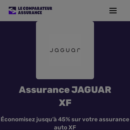
Toggle
navigat
Assurance Auto
Mutuelle Santé
Assurance Moto
Assurance Habitation
Assurance JAGUAR
Assurance de prêt
XF
Prévoyance
Économisez jusqu’à 45% sur votre assurance
auto XF
Assurance Animaux