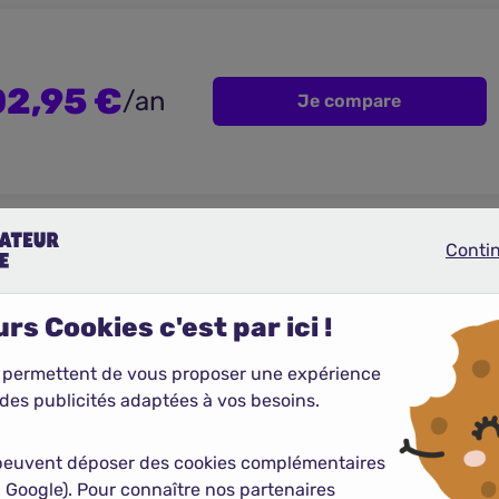
02,95 €
/an
Je compare
ens pratiqués par nos partenaires observés sur notre comparateur sur la période de
mars 2026
p
sureurs représentés dans le classement pratiquent les prix annuels moyens les plus bas parmi tous
Conti
Continue
rs Cookies c'est par ici !
ur passe au crible plus de 500 formules conçues pour les 
 permettent de vous proposer une expérience
étaillés – tiers, tiers +, tous risques – avec visibilité sur
des publicités adaptées à vos besoins.
a couverture accessoires off-road. De quoi économiser jusqu’
peuvent déposer des cookies complémentaires
 Google). Pour connaître nos partenaires