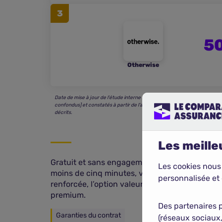
3
5
Otherwise
Date de mise à jour de l’étude interne : le
01/05/2026
. Prix annuels moy
confondus] et constatés à partir de l’analyse de 17 tarifications. Les as
décrits.
Les meilleu
Gratuit et sans engagement, notre comparate
Les cookies nous
moins de cinq minutes, vous recevez des devis d
personnalisée et 
renforcée, l’option valeur à neuf ou encore l
premium.
Des partenaires 
Garanties du contrat
(réseaux sociaux,