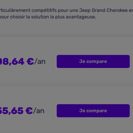
articulièrement compétitifs pour une Jeep Grand Cherokee e
pour choisir la solution la plus avantageuse.
08,64 €
/an
Je compare
55,65 €
/an
Je compare