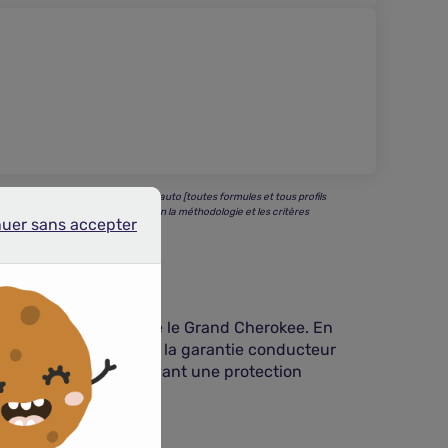
our une recherche en assurance auto [toutes formules et tous profils
 nos partenaires référencés - selon la méthodologie et les critères
nuer sans accepter
r sans accepter
SUV d’exception comme le Grand Cherokee. En
 la franchise dommages, la garantie conducteur
à 35 % tout en conservant une protection