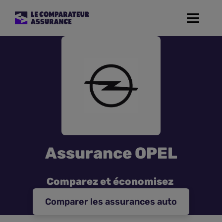
Toggle
navigat
Assurance Auto
Mutuelle Santé
Assurance Moto
Assurance Habitation
Assurance OPEL
Assurance de prêt
Comparez et économisez
Prévoyance
Comparer les assurances auto
Assurance Animaux