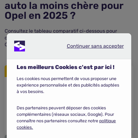
auto la moins chère pour
Opel en 2025 ?
Consultez le tableau comparatif ci-dessous pour
découvrir les assurances auto les moins chères pour
Opel en 2025.
Continuer sans accepter
Continuer sans accepter
Les meilleurs Cookies c'est par ici !
1
Les cookies nous permettent de vous proposer une
expérience personnalisée et des publicités adaptées
423,57 €
à vos besoins.
/an
EUROFIL
Des partenaires peuvent déposer des cookies
complémentaires (réseaux sociaux, Google). Pour
Je compare
connaître nos partenaires consultez notre
politique
cookies.