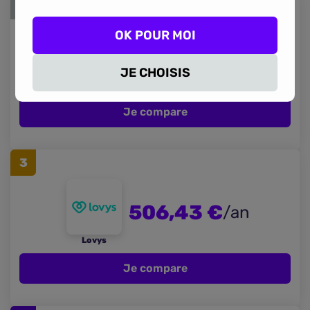
2
OK POUR MOI
489,72 €
/an
JE CHOISIS
Otherwise
Je compare
3
506,43 €
/an
Lovys
Je compare