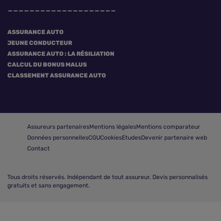
ASSURANCE AUTO
JEUNE CONDUCTEUR
ASSURANCE AUTO : LA RÉSILIATION
CALCUL DU BONUS MALUS
CLASSEMENT ASSURANCE AUTO
Assureurs partenaires
Mentions légales
Mentions comparateur
Données personnelles
CGU
Cookies
Etudes
Devenir partenaire web
Contact
Tous droits réservés.
Indépendant de tout assureur. Devis personnalisés
gratuits et sans engagement.