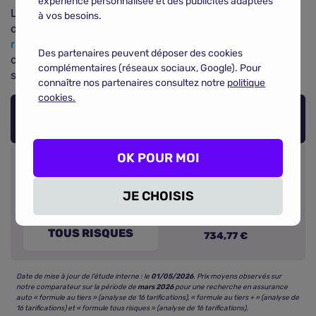
expérience personnalisée et des publicités adaptées
Le tableau suivant synthétise les fourchettes tarifaires
à vos besoins.
observées pour les formules
au tiers, tiers + et tous
risques
. Appuyez-vous sur ces repères pour choisir la
Des partenaires peuvent déposer des cookies
couverture la mieux adaptée à vos trajets urbains,
complémentaires (réseaux sociaux, Google). Pour
sorties week-end ou déplacements longue distance.
connaître nos partenaires consultez notre
politique
cookies.
PRIX MOYEN PAR FORMULE
OK POUR MOI
AU TIERS
432,08 €
JE CHOISIS
TIERS +
504,84 €
TOUS RISQUES
734,77 €
Date de mise à jour de l’étude interne : le
01/05/2026
. Prix moyens observés sur
notre comparateur sur la période de
mars 2026
pour une recherche en assurance
auto « formule au tiers » (analyse de 16 tarifications), « formule au tiers + » (analyse de
16 tarifications) et « formule tous risques » (analyse de 16 tarifications).