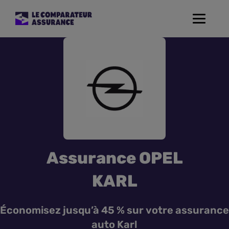
Toggle
navigat
Assurance Auto
Mutuelle Santé
Assurance Moto
Assurance Habitation
Assurance OPEL
Assurance de prêt
KARL
Prévoyance
Économisez jusqu’à 45 % sur votre assurance
auto Karl
Assurance Animaux