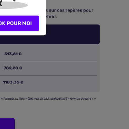
risques
. Appuyez-vous sur ces repères pour
routiers en version Hybrid.
OK POUR MOI
513,61 €
782,28 €
1183,35 €
ormule au tiers » (analyse de 232 tarifications), « formule au tiers + »