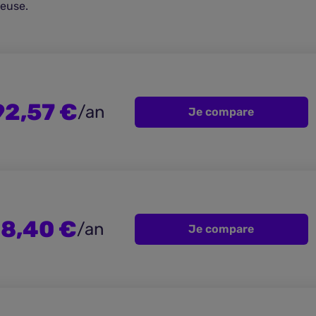
geuse.
92,57 €
/an
Je compare
8,40 €
/an
Je compare