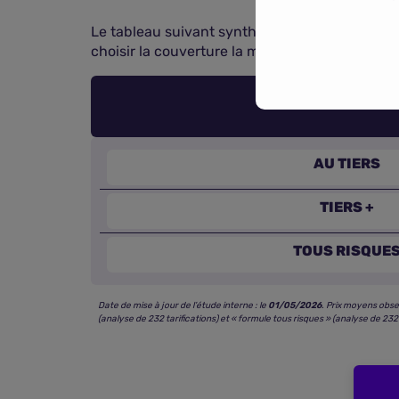
Le tableau suivant synthétise les fourchettes 
choisir la couverture la mieux adaptée à vos t
AU TIERS
TIERS +
TOUS RISQUE
Date de mise à jour de l’étude interne : le
01/05/2026
. Prix moyens obse
(analyse de 232 tarifications) et « formule tous risques » (analyse de 232 