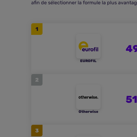
afin de sélectionner la formule la plus avanta
1
4
EUROFIL
2
51
Otherwise
3