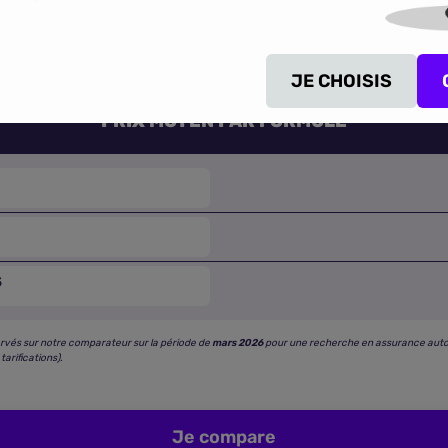
tarifaires relevées pour les formules
au tiers, tiers + et tous 
rajets scolaires, départs en vacances ou longs parcours auto
JE CHOISIS
PRIX MOYEN PAR FORMULE
S
rvés sur notre comparateur sur la période de
mars 2026
pour une recherche en assurance auto « f
tarifications).
Je compare