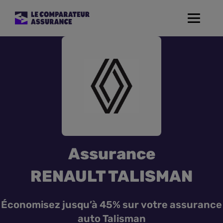
Toggle
navigat
Assurance Auto
Mutuelle Santé
Assurance Moto
Assurance Habitation
Assurance
Assurance de prêt
RENAULT TALISMAN
Prévoyance
Économisez jusqu’à 45% sur votre assurance
auto Talisman
Assurance Animaux