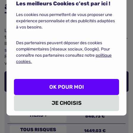
assurance Renault
Les meilleurs Cookies c'est par ici !
Talisman ?
Les cookies nous permettent de vous proposer une
expérience personnalisée et des publicités adaptées
à vos besoins.
Le tableau ci-dessous présente une estimation des
tarifs en fonction des différentes formules d’assurance.
Des partenaires peuvent déposer des cookies
Il vous permet de
comparer les garanties
et de
complémentaires (réseaux sociaux, Google). Pour
sélectionner la formule la mieux adaptée à votre
connaître nos partenaires consultez notre
politique
Renault Talisman, en fonction de votre budget et de
cookies.
vos besoins en matière de couverture.
PRIX MOYEN PAR FORMULE
OK POUR MOI
AU TIERS
563,90 €
JE CHOISIS
TIERS +
848,73 €
TOUS RISQUES
1449,03 €