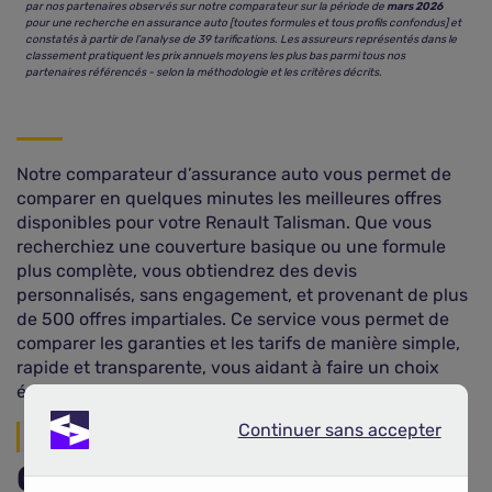
par nos partenaires observés sur notre comparateur sur la période de
mars 2026
pour une recherche en assurance auto [toutes formules et tous profils confondus] et
constatés à partir de l’analyse de 39 tarifications. Les assureurs représentés dans le
classement pratiquent les prix annuels moyens les plus bas parmi tous nos
partenaires référencés - selon la méthodologie et les critères décrits.
Notre comparateur d’assurance auto vous permet de
comparer en quelques minutes les meilleures offres
disponibles pour votre Renault Talisman. Que vous
recherchiez une couverture basique ou une formule
plus complète, vous obtiendrez des devis
personnalisés, sans engagement, et provenant de plus
de 500 offres impartiales. Ce service vous permet de
comparer les garanties et les tarifs de manière simple,
rapide et transparente, vous aidant à faire un choix
éclairé tout en optimisant vos économies.
Continuer sans accepter
Continuer sans accepter
Garanties du contrat
Quel est le prix d'une