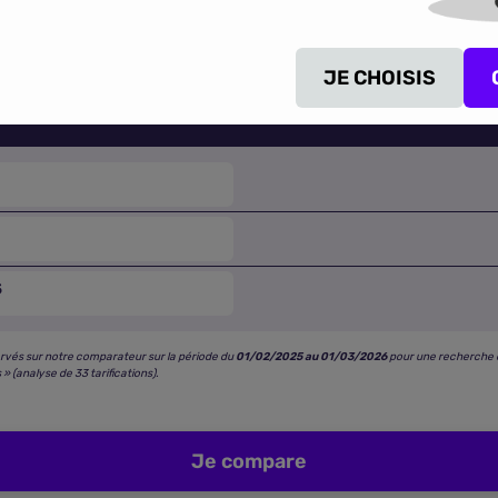
tarifaires constatées pour les formules
au tiers, tiers + et to
 vos trajets quotidiens, escapades week-end ou longs parcou
JE CHOISIS
PRIX MOYEN PAR FORMULE
S
rvés sur notre comparateur sur la période du
01/02/2025 au 01/03/2026
pour une recherche en
 » (analyse de 33 tarifications).
Je compare