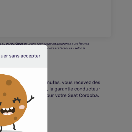
5 au 01/03/2026
pour une recherche en assurance auto [toutes
s les plus bas parmi tous nos partenaires référencés - selon la
nuer sans accepter
r sans accepter
pactes. En quelques minutes, vous recevez des
ssistance zéro kilomètre, la garantie conducteur
qualité de protection pour votre Seat Cordoba.