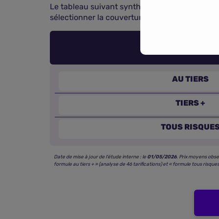
Le tableau suivant synthétise les fourchettes 
sélectionner la couverture la mieux adaptée à
AU TIERS
TIERS +
TOUS RISQUE
Date de mise à jour de l’étude interne : le
01/05/2026
. Prix moyens obse
formule au tiers + » (analyse de 46 tarifications) et « formule tous risques