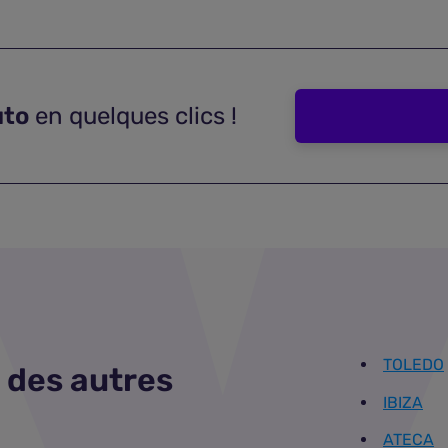
uto
en quelques clics !
TOLEDO
 des autres
IBIZA
ATECA