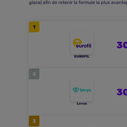
glace) afin de retenir la formule la plus avant
1
30
EUROFIL
2
30
Lovys
3