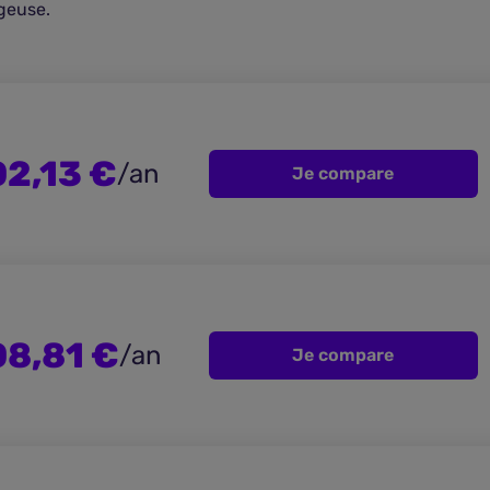
ageuse.
2,13 €
/an
Je compare
8,81 €
/an
Je compare