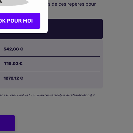
us risques
. Servez-vous de ces repères pour
rs autoroutiers.
OK POUR MOI
542,88 €
710,02 €
1272,12 €
 assurance auto « formule au tiers » (analyse de 97 tarifications), «