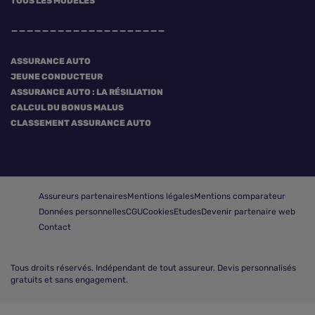
TOUS LES MODÈLES
ASSURANCE AUTO
JEUNE CONDUCTEUR
ASSURANCE AUTO : LA RÉSILIATION
CALCUL DU BONUS MALUS
CLASSEMENT ASSURANCE AUTO
Assureurs partenaires
Mentions légales
Mentions comparateur
Données personnelles
CGU
Cookies
Etudes
Devenir partenaire web
Contact
Tous droits réservés.
Indépendant de tout assureur. Devis personnalisés
gratuits et sans engagement.