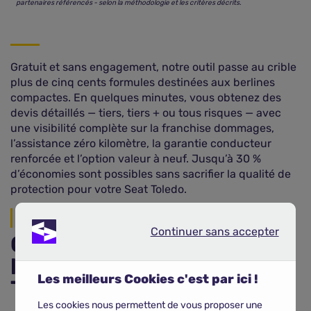
partenaires référencés - selon la méthodologie et les critères décrits.
Gratuit et sans engagement, notre outil passe au crible
plus de cinq cents formules destinées aux berlines
compactes. En quelques minutes, vous obtenez des
devis détaillés — tiers, tiers + ou tous risques — avec
une visibilité complète sur la franchise dommages,
l’assistance zéro kilomètre, la garantie conducteur
renforcée et l’option valeur à neuf. Jusqu’à 30 %
d’économies sont possibles sans sacrifier la qualité de
protection pour votre Seat Toledo.
Garanties du contrat
Continuer sans accepter
Continuer sans accepter
Combien coûte
l’assurance d’une Seat
Les meilleurs Cookies c'est par ici !
Toledo ?
Les cookies nous permettent de vous proposer une