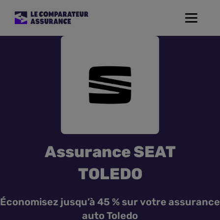
Toggle
navigat
Assurance Auto
Mutuelle Santé
Assurance Moto
Assurance Habitation
Assurance SEAT
Assurance de prêt
TOLEDO
Prévoyance
Économisez jusqu’à 45 % sur votre assurance
auto Toledo
Assurance Animaux