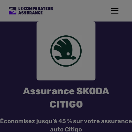
Toggle
navigat
Assurance Auto
Mutuelle Santé
Assurance Moto
Assurance Habitation
Assurance SKODA
Assurance de prêt
CITIGO
Prévoyance
Économisez jusqu’à 45 % sur votre assurance
auto Citigo
Assurance Animaux