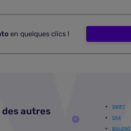
uto
en quelques clics !
SWIFT
 des autres
SX4
BALENO