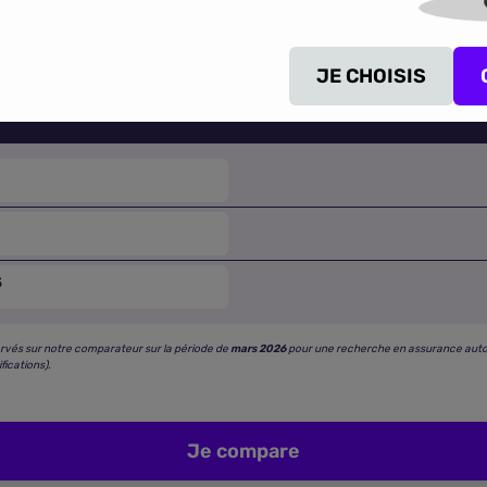
tarifaires relevées pour les formules
au tiers, tiers plus et t
rajets urbains, franchissements tout chemin ou longues liais
JE CHOISIS
PRIX MOYEN PAR FORMULE
S
rvés sur notre comparateur sur la période de
mars 2026
pour une recherche en assurance auto « f
fications).
Je compare