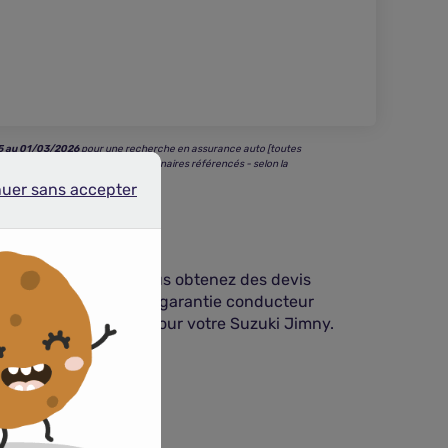
5 au 01/03/2026
pour une recherche en assurance auto [toutes
s les plus bas parmi tous nos partenaires référencés - selon la
nuer sans accepter
r sans accepter
n quelques minutes vous obtenez des devis
tance zéro kilomètre, la garantie conducteur
qualité de protection pour votre Suzuki Jimny.