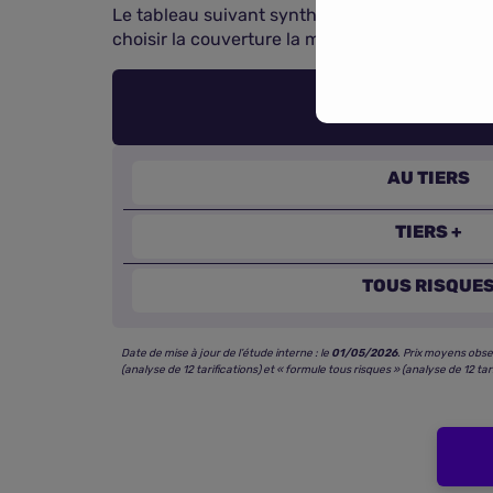
Le tableau suivant synthétise les fourchettes 
choisir la couverture la mieux adaptée à vos t
AU TIERS
TIERS +
TOUS RISQUE
Date de mise à jour de l’étude interne : le
01/05/2026
. Prix moyens obse
(analyse de 12 tarifications) et « formule tous risques » (analyse de 12 tari