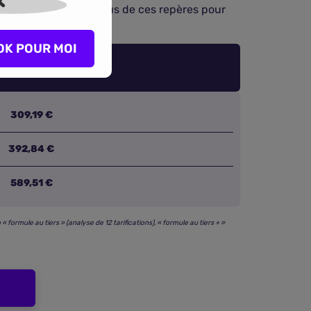
ous risques
. Servez-vous de ces repères pour
ons autoroutières.
OK POUR MOI
309,19 €
392,84 €
589,51 €
ormule au tiers » (analyse de 12 tarifications), « formule au tiers + »