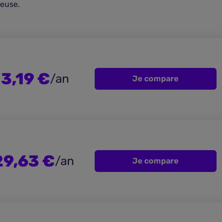
geuse.
3,19 €
/an
Je compare
29,63 €
/an
Je compare