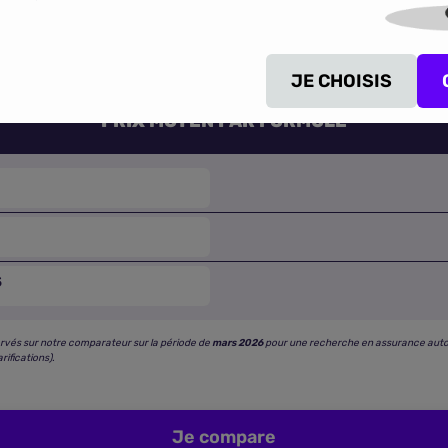
tarifaires relevées pour les formules
tiers, tiers + et tous ris
 vos trajets quotidiens, week-ends en ville ou départs en va
JE CHOISIS
PRIX MOYEN PAR FORMULE
S
rvés sur notre comparateur sur la période de
mars 2026
pour une recherche en assurance auto « f
rifications).
Je compare