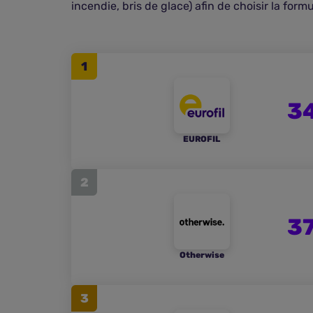
incendie, bris de glace) afin de choisir la for
1
34
EUROFIL
2
37
Otherwise
3