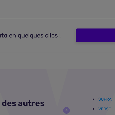
uto
en quelques clics !
SUPRA
 des autres
VERSO