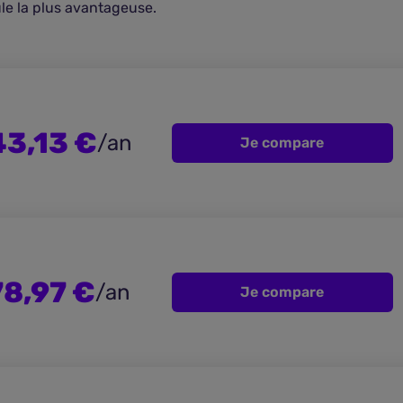
mule la plus avantageuse.
3,13 €
/an
Je compare
8,97 €
/an
Je compare