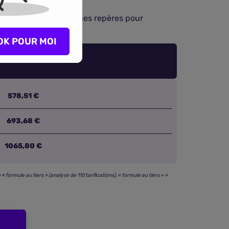
ques
. Servez-vous de ces repères pour
cances.
OK POUR MOI
578,51 €
693,68 €
1065,80 €
ormule au tiers » (analyse de 110 tarifications), « formule au tiers + »