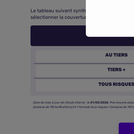
Le tableau suivant synthétise les fourchettes 
sélectionner la couverture la mieux adaptée à
AU TIERS
TIERS +
TOUS RISQUE
Date de mise à jour de l’étude interne : le
01/05/2026
. Prix moyens obse
(analyse de 110 tarifications) et « formule tous risques » (analyse de 110 ta