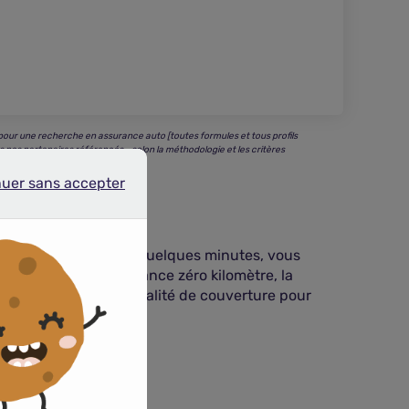
our une recherche en assurance auto [toutes formules et tous profils
s nos partenaires référencés - selon la méthodologie et les critères
nuer sans accepter
r sans accepter
itadines légères. En quelques minutes, vous
ise dommages, l’assistance zéro kilomètre, la
les sans réduire la qualité de couverture pour