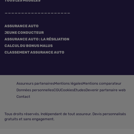
TOUS LES MODÈLES
ASSURANCE AUTO
JEUNE CONDUCTEUR
ASSURANCE AUTO : LA RÉSILIATION
CALCUL DU BONUS MALUS
CLASSEMENT ASSURANCE AUTO
Assureurs partenaires
Mentions légales
Mentions comparateur
Données personnelles
CGU
Cookies
Etudes
Devenir partenaire web
Contact
Tous droits réservés.
Indépendant de tout assureur. Devis personnalisés
gratuits et sans engagement.