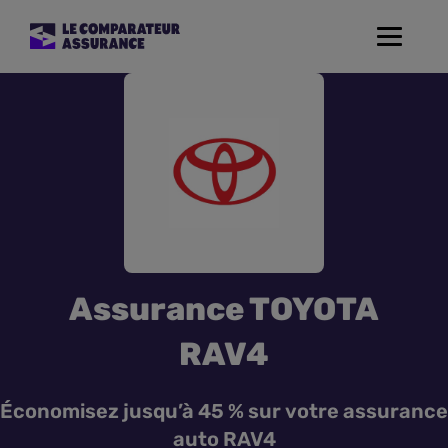
Toggle
navigat
Assurance Auto
Mutuelle Santé
Assurance Moto
Assurance Habitation
Assurance TOYOTA
Assurance de prêt
RAV4
Prévoyance
Économisez jusqu’à 45 % sur votre assurance
auto RAV4
Assurance Animaux