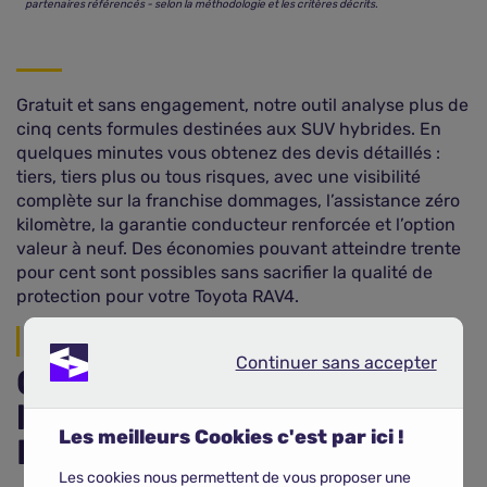
partenaires référencés - selon la méthodologie et les critères décrits.
Gratuit et sans engagement, notre outil analyse plus de
cinq cents formules destinées aux SUV hybrides. En
quelques minutes vous obtenez des devis détaillés :
tiers, tiers plus ou tous risques, avec une visibilité
complète sur la franchise dommages, l’assistance zéro
kilomètre, la garantie conducteur renforcée et l’option
valeur à neuf. Des économies pouvant atteindre trente
pour cent sont possibles sans sacrifier la qualité de
protection pour votre Toyota RAV4.
Garanties du contrat
Continuer sans accepter
Continuer sans accepter
Combien coûte
l’assurance d’une Toyota
Les meilleurs Cookies c'est par ici !
RAV4 ?
Les cookies nous permettent de vous proposer une