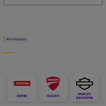
Nos marques
HARLEY
DERBI
DUCATI
H
DAVIDSON