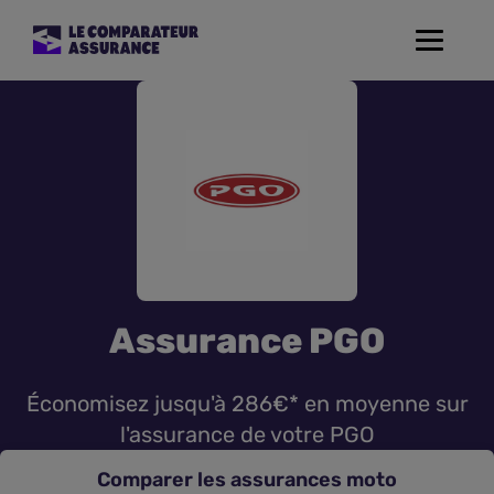
Toggle
navigat
Assurance Auto
Mutuelle Santé
Assurance Moto
Assurance Habitation
Assurance PGO
Assurance de prêt
Économisez jusqu'à 286€* en moyenne sur
Prévoyance
l'assurance de votre PGO
Comparer les assurances moto
Assurance Animaux