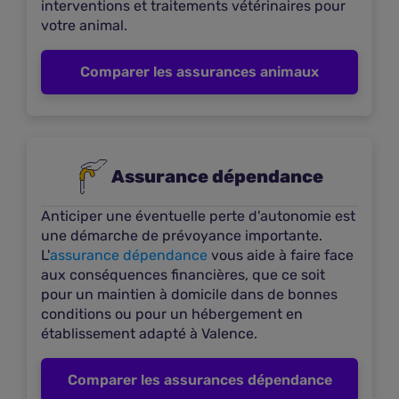
interventions et traitements vétérinaires pour
Plus d'infos
votre animal.
Comparer les assurances animaux
Agence MCD mutuelle
16
À 0,37 km
69 Avenue Sadi Carnot
26000 VALENCE
Assurance dépendance
Voir les offres
Anticiper une éventuelle perte d'autonomie est
Plus d'infos
une démarche de prévoyance importante.
L'
assurance dépendance
vous aide à faire face
aux conséquences financières, que ce soit
Mutuelle du mans assurances - Courtier
pour un maintien à domicile dans de bonnes
conditions ou pour un hébergement en
17
À 1,48 km
établissement adapté à Valence.
247 Rue Victor Hugo
Comparer les assurances dépendance
26000 VALENCE