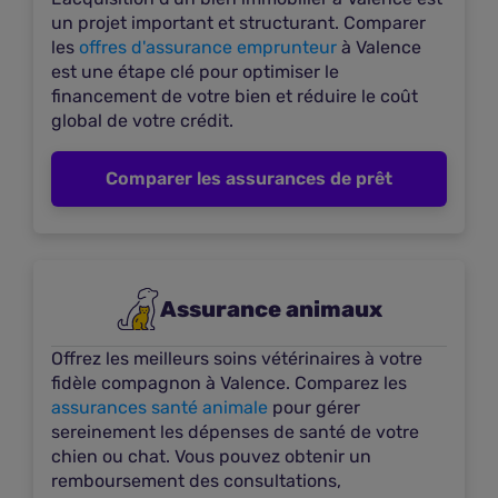
un projet important et structurant. Comparer
les
offres d'assurance emprunteur
à Valence
Lefevre Claude - Agent général AREAS
est une étape clé pour optimiser le
financement de votre bien et réduire le coût
14
À 0,46 km
global de votre crédit.
18 Boulevard Vauban
26000 VALENCE
Comparer les assurances de prêt
Voir les offres
Plus d'infos
Assurance animaux
Lelong & mennetrier Pierre & jean - Agent
général AXA
Offrez les meilleurs soins vétérinaires à votre
15
À 0,3 km
fidèle compagnon à Valence. Comparez les
33 Boulevard d'Alsace
assurances santé animale
pour gérer
sereinement les dépenses de santé de votre
26000 VALENCE
chien ou chat. Vous pouvez obtenir un
Voir les offres
remboursement des consultations,