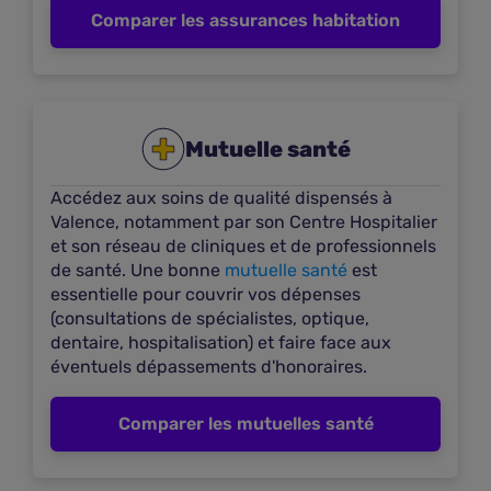
Comparer les assurances habitation
10
À 1,34 km
217 AVENUE VICTOR HUGO
26000 VALENCE
Voir les offres
Mutuelle santé
Plus d'infos
Accédez aux soins de qualité dispensés à
Valence, notamment par son Centre Hospitalier
Eschenbrenner Michel - Agent général
et son réseau de cliniques et de professionnels
SWISS LIFE
de santé. Une bonne
mutuelle santé
est
11
À 0,56 km
essentielle pour couvrir vos dépenses
(consultations de spécialistes, optique,
33 Avenue Sadi Carnot
dentaire, hospitalisation) et faire face aux
26000 VALENCE
éventuels dépassements d'honoraires.
Voir les offres
Comparer les mutuelles santé
Plus d'infos