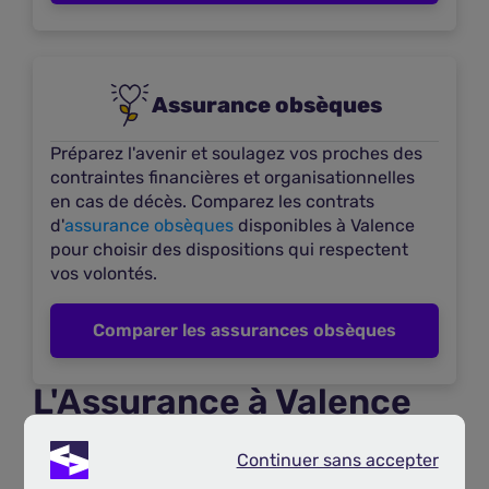
Voir les offres
Plus d'infos
Assurance obsèques
Puyo Jean-daniel - Agent général GAN
Préparez l'avenir et soulagez vos proches des
contraintes financières et organisationnelles
18
À 0,67 km
en cas de décès. Comparez les contrats
6 Rue Gustave Flaubert
d'
assurance obsèques
disponibles à Valence
26000 VALENCE
pour choisir des dispositions qui respectent
vos volontés.
Voir les offres
Plus d'infos
Comparer les assurances obsèques
L'Assurance à Valence
Agence MGEN
(26) : Le Guide Complet
19
À 0,38 km
Continuer sans accepter
Continuer sans accepter
19 avenue Pierre Semard