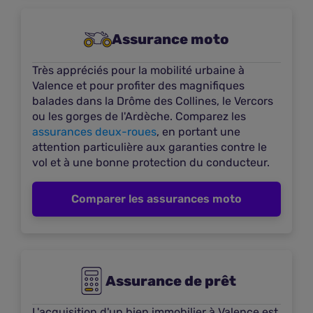
Hecquet jean - Agent général MMA
Assurance moto
12
À 0,48 km
63 Avenue Gambetta
Très appréciés pour la mobilité urbaine à
26000 VALENCE
Valence et pour profiter des magnifiques
balades dans la Drôme des Collines, le Vercors
Voir les offres
ou les gorges de l'Ardèche. Comparez les
assurances deux-roues
, en portant une
Plus d'infos
attention particulière aux garanties contre le
vol et à une bonne protection du conducteur.
Lamoulere Patrick - Courtier
Comparer les assurances moto
13
À 0,38 km
8 Rue Pasteur
26000 VALENCE
Voir les offres
Assurance de prêt
Plus d'infos
L'acquisition d'un bien immobilier à Valence est