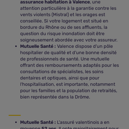
assurance habitation à Valence
, une
attention particulière à la garantie contre les
23
À 0,27 km
vents violents (Mistral) et les orages est
3/5/7 Avenue de Romans Le Solaise
conseillée. Si votre logement est situé en
26000 VALENCE
bordure du Rhône ou de ses affluents, la
question du risque inondation doit être
Voir les offres
soigneusement abordée avec votre assureur.
Mutuelle Santé :
Valence dispose d'un pôle
Plus d'infos
hospitalier de qualité et d'une bonne densité
de professionnels de santé. Une mutuelle
offrant des remboursements adaptés pour les
Valence - Agent général ASSU 2000
consultations de spécialistes, les soins
dentaires et optiques, ainsi que pour
24
À 0,32 km
l'hospitalisation, est importante, notamment
93 AVENUE SADI CARNOT
pour les familles et la population de retraités,
26000 VALENCE
bien représentée dans la Drôme.
Voir les offres
Plus d'infos
Mutuelle Santé :
L'assuré valentinois a en
moyenne
52 ans
. Il opte majoritairement pour