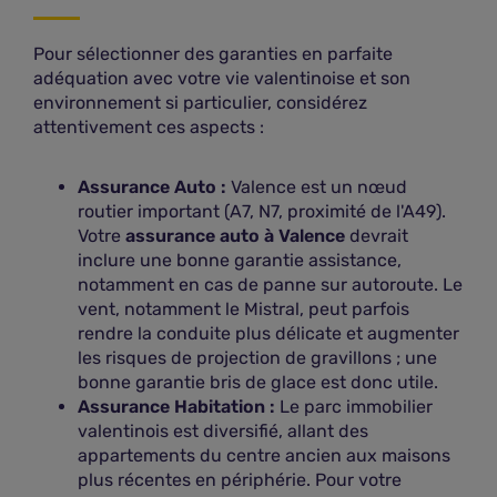
19 avenue Pierre Semard
Pour sélectionner des garanties en parfaite
26000 Valence
adéquation avec votre vie valentinoise et son
Voir les offres
environnement si particulier, considérez
attentivement ces aspects :
Plus d'infos
Assurance Auto :
Valence est un nœud
routier important (A7, N7, proximité de l'A49).
Thomas & grousson - Agent général MMA
Votre
assurance auto à Valence
devrait
inclure une bonne garantie assistance,
22
À 0,84 km
notamment en cas de panne sur autoroute. Le
116 Avenue Victor Hugo
vent, notamment le Mistral, peut parfois
26000 VALENCE
rendre la conduite plus délicate et augmenter
les risques de projection de gravillons ; une
Voir les offres
bonne garantie bris de glace est donc utile.
Assurance Habitation :
Le parc immobilier
Plus d'infos
valentinois est diversifié, allant des
appartements du centre ancien aux maisons
plus récentes en périphérie. Pour votre
Val'assurances - Agent général GENERALI