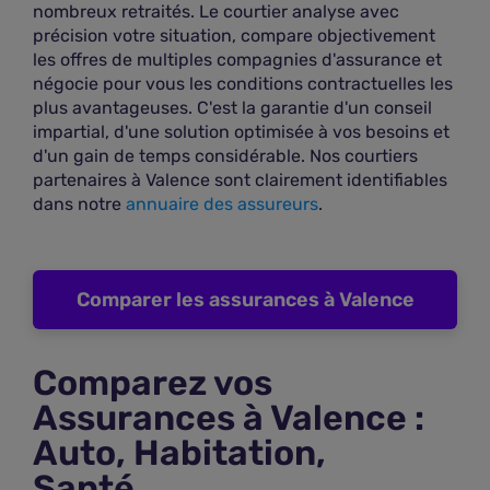
Voir les offres
nombreux retraités. Le courtier analyse avec
précision votre situation, compare objectivement
Plus d'infos
les offres de multiples compagnies d'assurance et
négocie pour vous les conditions contractuelles les
plus avantageuses. C'est la garantie d'un conseil
Avivalence - Agent général
impartial, d'une solution optimisée à vos besoins et
d'un gain de temps considérable. Nos courtiers
5
À 1,05 km
partenaires à Valence sont clairement identifiables
24, rue de la cécile Bat A
dans notre
annuaire des assureurs
.
26000 VALENCE
Voir les offres
Comparer les assurances à Valence
Plus d'infos
Comparez vos
Cabinet eschenbrenner - Courtier
Assurances à Valence :
6
À 0,85 km
Auto, Habitation,
17 AVENUE DE VERDUN SWISSLIFE
Santé…