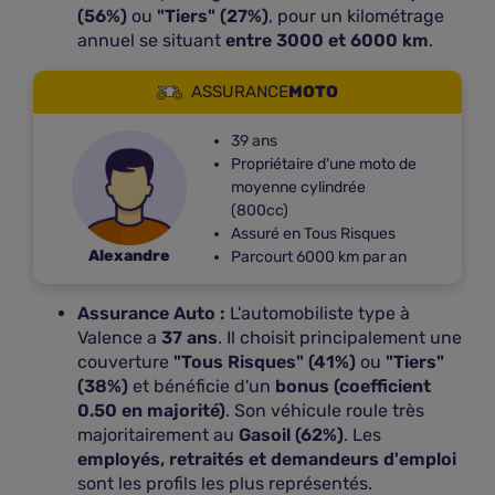
(56%)
ou
"Tiers" (27%)
, pour un kilométrage
annuel se situant
entre 3000 et 6000 km
.
ASSURANCE
MOTO
39 ans
Propriétaire d'une moto de
moyenne cylindrée
(800cc)
Assuré en Tous Risques
Alexandre
Parcourt 6000 km par an
Assurance Auto :
L'automobiliste type à
Valence a
37 ans
. Il choisit principalement une
couverture
"Tous Risques" (41%)
ou
"Tiers"
(38%)
et bénéficie d'un
bonus (coefficient
0.50 en majorité)
. Son véhicule roule très
majoritairement au
Gasoil (62%)
. Les
employés, retraités et demandeurs d'emploi
sont les profils les plus représentés.