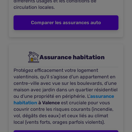
différents usages et les conditions de
42 Rue des Alpes
circulation locales.
26000 VALENCE
Comparer les assurances auto
Voir les offres
Plus d'infos
Agence Eovi Mcd
Assurance habitation
9
À 0,39 km
Protégez efficacement votre logement
5 RUE BELLE IMAGE
valentinois, qu'il s'agisse d'un appartement en
centre-ville avec vue sur les boulevards, d'une
26000 VALENCE
maison avec jardin dans un quartier résidentiel
Voir les offres
ou d'une propriété en périphérie. L'
assurance
habitation
à Valence
est cruciale pour vous
Plus d'infos
couvrir contre les risques courants (incendie,
vol, dégâts des eaux) et ceux liés au climat
local (vents forts, orages parfois violents).
Agence Eovi Mcd