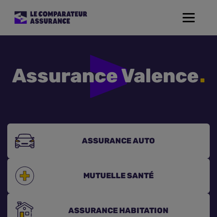
Toggle
navigat
Assurance Auto
Assurance Valence
Mutuelle Santé
Assurance Moto
Assurance Habitation
ASSURANCE
AUTO
Assurance de prêt
MUTUELLE
SANTÉ
Prévoyance
ASSURANCE
HABITATION
Assurance Animaux