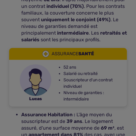
un contrat
individuel (70%)
. Pour les contrats
Agence APRIL SANTE
familiaux, la couverture concerne le plus
souvent
uniquement le conjoint (49%)
. Le
25
À 0,04 km
niveau de garanties demandé est
avenue Félix Faure
principalement
intermédiaire
. Les
retraités et
26000 VALENCE
salariés
sont les principaux profils.
Voir les offres
ASSURANCE
SANTÉ
Plus d'infos
52 ans
Salarié ou retraité
Souscripteur d'un contrat
individuel
Niveau de garanties :
Lucas
intermédiaire
Assurance Habitation :
L'âge moyen du
souscripteur est de
39 ans
. Le logement
assuré, d'une surface moyenne de
69 m²
, est
un
appartement dans 81%
des cas, avec une