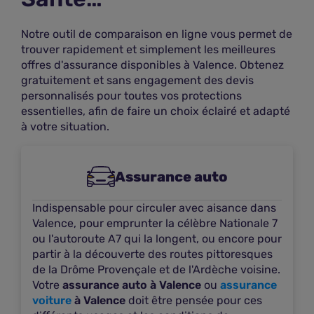
26000 VALENCE
Voir les offres
Notre outil de comparaison en ligne vous permet de
trouver rapidement et simplement les meilleures
Plus d'infos
offres d'assurance disponibles à Valence. Obtenez
gratuitement et sans engagement des devis
personnalisés pour toutes vos protections
De meyer Olivier - Agent général GAN
essentielles, afin de faire un choix éclairé et adapté
à votre situation.
7
À 0,27 km
2 Rue du Colombier
Assurance auto
26000 VALENCE
Voir les offres
Indispensable pour circuler avec aisance dans
Valence, pour emprunter la célèbre Nationale 7
Plus d'infos
ou l'autoroute A7 qui la longent, ou encore pour
partir à la découverte des routes pittoresques
de la Drôme Provençale et de l'Ardèche voisine.
Dobelli Michel - Agent général AXA
Votre
assurance auto à Valence
ou
assurance
voiture
à Valence
doit être pensée pour ces
8
À 0,31 km