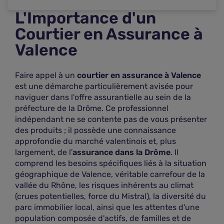
Plus d'infos
L'Importance d'un
Courtier en Assurance à
Agence Assu2000
Valence
3
À 0,24 km
93 Avenue Sadi Carnot
Faire appel à un
courtier en assurance à Valence
est une démarche particulièrement avisée pour
26000 Valence
naviguer dans l'offre assurantielle au sein de la
Voir les offres
préfecture de la Drôme. Ce professionnel
indépendant ne se contente pas de vous présenter
Plus d'infos
des produits ; il possède une connaissance
approfondie du marché valentinois et, plus
largement, de l'
assurance dans la Drôme
. Il
Aveaplus - Courtier
comprend les besoins spécifiques liés à la situation
géographique de Valence, véritable carrefour de la
4
À 1,34 km
vallée du Rhône, les risques inhérents au climat
217 AVENUE VICTOR HUGO
(crues potentielles, force du Mistral), la diversité du
parc immobilier local, ainsi que les attentes d'une
26000 VALENCE
population composée d'actifs, de familles et de