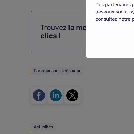
Des partenaires 
(réseaux sociaux,
consultez notre
p
Trouvez
la meilleure assur
clics !
Partager sur les réseaux
Actualités