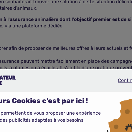
ouhaiterait trouver une solution à cette situation délicate,
taires d'animaux.
n à l'assurance animalière dont l'objectif premier est de 
ce, via une plateforme dédiée.
r afin de proposer de meilleures offres à leurs actuels et f
'assurance peuvent mettre facilement en place des campagnes
s, à plumes ou à écailles. Il s'agit là d'une pratique préven
Conti
Continue
ux
, due à l'inflation et à l'envolée des
frais vétérinaires
, pèse
rs Cookies c'est par ici !
ntiel pour trouver un bon équilibre entre coût et couverture
 permettent de vous proposer une expérience
n à l'assurance animalière favorise la collaboration entre as
des publicités adaptées à vos besoins.