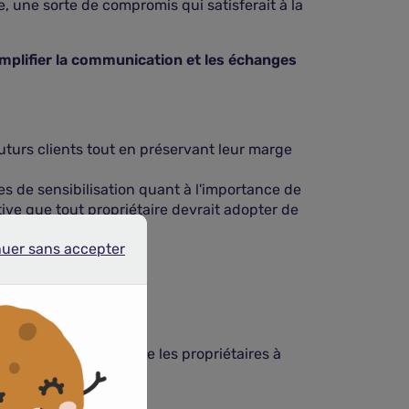
 une sorte de compromis qui satisferait à la
simplifier la communication et les échanges
uturs clients tout en préservant leur marge
 de sensibilisation quant à l'importance de
tive que tout propriétaire devrait adopter de
nuer sans accepter
r sans accepter
 sur les propriétaires.
 adaptée.
sureurs et sensibilise les propriétaires à