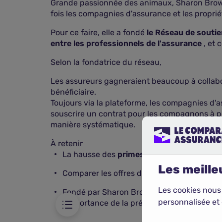
Grande passionnée des animaux, Sharon Brown s
fois les compagnies d'assurance et les proprié
Pour ce faire, elle a fondé
le Réseau de soutie
entre les professionnels de l'assurance
, et 
Selon la fondatrice du réseau,
Les assureurs gagneraient beaucoup à collabore
bénéficiaire.
Toujours via la plateforme, les compagnies d
souscrire un contrat pour les compagnons à poil
manière systématique.
À retenir
La hausse des
primes d'assurance anima
rance animale
Les meilleu
Sharon Brown
Comparer les offres d'assurance reste esse
Les cookies nous
Fondé par Sharon Brown, le Réseau de soutie
personnalisée et 
l'importance de la prévention.