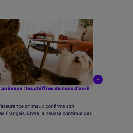
animaux : les chiffres du mois d'avril
Baromètre de 
mars 2026
 l’assurance animaux confirme son
Dans un contex
es Français. Entre la hausse continue des
budget à la sa
animaux s’impo