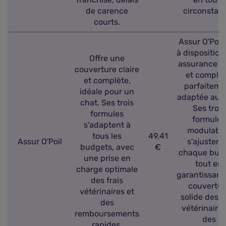
de carence
circonstan
courts.
Assur O'Poil
à disposition
Offre une
assurance cl
couverture claire
et complèt
et complète,
parfaiteme
idéale pour un
adaptée au c
chat. Ses trois
Ses trois
formules
formules
s'adaptent à
modulabl
tous les
49,41
Assur O'Poil
s'ajustent
budgets, avec
€
chaque bud
une prise en
tout en
charge optimale
garantissant
des frais
couvertur
vétérinaires et
solide des f
des
vétérinaires
remboursements
des
rapides.