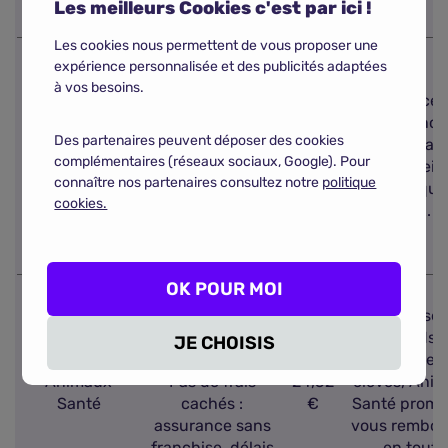
Les meilleurs Cookies c'est par ici !
la moins chère.
Les cookies nous permettent de vous proposer une
Offre modulable
expérience personnalisée et des publicités adaptées
parfaitement
à vos besoins.
adaptée aux
L'assurance 
besoins de
sans franch
Des partenaires peuvent déposer des cookies
chaque chat.
12,23
de Kozoo aff
Kozoo
complémentaires (réseaux sociaux, Google). Pour
Simplicité des
€
un des meill
connaître nos partenaires consultez notre
politique
démarches : les
rapport qual
cookies.
remboursements
prix.
sont réalisés
sous 48 h.
OK POUR MOI
Grande variété
de contrats
Avec ses
incluant tous un
plafonds 
JE CHOISIS
pack prévention.
remboursem
Animaux
Pas de frais
24,52
élevés, Ani
Santé
cachés :
€
Santé prome
assurance sans
vous rembou
franchise, délais
en toute