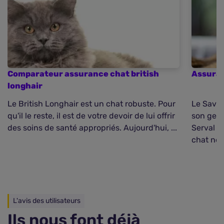
Comparateur assurance chat british
Assura
longhair
Le British Longhair est un chat robuste. Pour
Le Savan
qu'il le reste, il est de votre devoir de lui offrir
son genr
des soins de santé appropriés. Aujourd'hui, ...
Serval e
chat néce
L'avis des utilisateurs
Ils nous font déjà