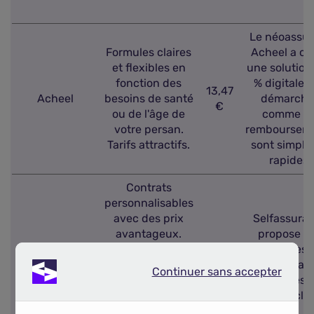
Le néoassur
Formules claires
Acheel a cho
et flexibles en
une solution
fonction des
% digitale : 
13,47
Acheel
besoins de santé
démarche
€
ou de l'âge de
comme le
votre persan.
remboursem
Tarifs attractifs.
sont simples
rapides.
Contrats
personnalisables
avec des prix
Selfassura
avantageux.
propose d
Remboursement
17,16
garanties 
Selfassurance
de 100 % des
€
qualité ain
Continuer sans accepter
Continuer sans accepter
dépenses en cas
qu'un très 
de chirurgie
service clie
avec la formule