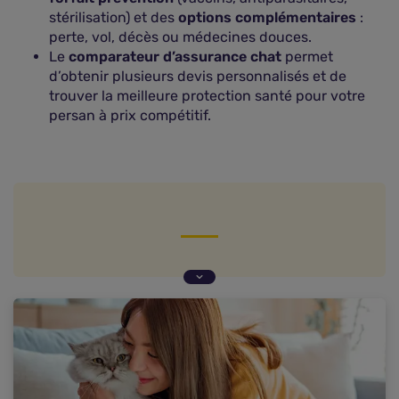
stérilisation) et des
options complémentaires
:
perte, vol, décès ou médecines douces.
Le
comparateur d’assurance chat
permet
d’obtenir plusieurs devis personnalisés et de
trouver la meilleure protection santé pour votre
persan à prix compétitif.
Les caractéristiques du chat persan
Pourquoi souscrire une assurance pour
votrechat persan ?
Classement des meilleures assurances pour un
persan
Combien coûte l'assurance animaux d'un persan
?