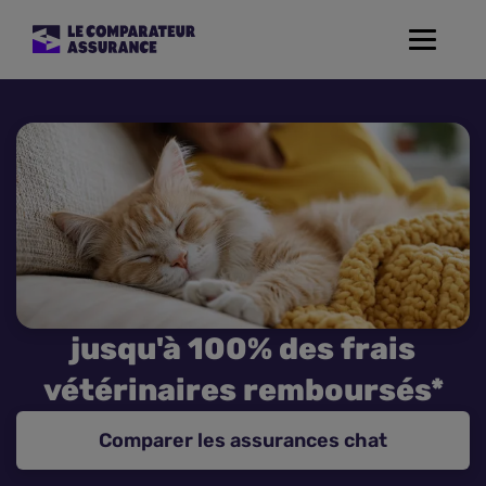
Toggle
navigat
Assurance Auto
Mutuelle Santé
Assurance Moto
Assurance Habitation
jusqu'à 100% des frais
Assurance de prêt
vétérinaires remboursés*
Prévoyance
Comparer les assurances chat
Assurance Animaux