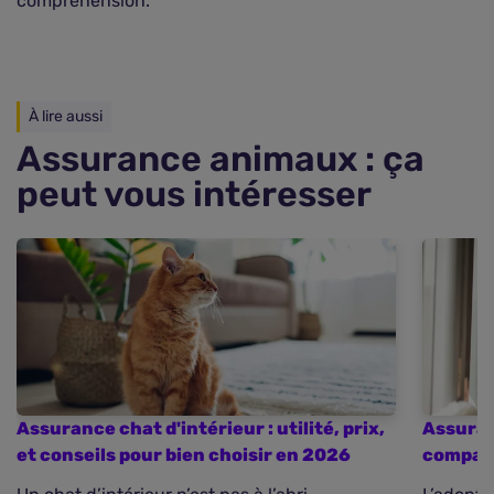
compréhension.
À lire aussi
Assurance animaux : ça
peut vous intéresser
Assurance chat d'intérieur : utilité, prix,
Assuran
et conseils pour bien choisir en 2026
compara