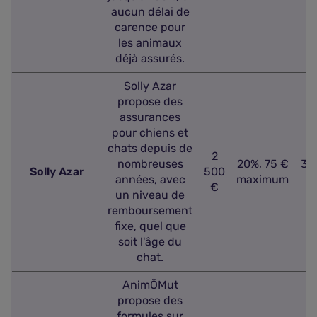
aucun délai de
carence pour
les animaux
déjà assurés.
Solly Azar
propose des
assurances
pour chiens et
chats depuis de
2
nombreuses
20%, 75 €
32
Solly Azar
500
années, avec
maximum
€
un niveau de
remboursement
fixe, quel que
soit l'âge du
chat.
AnimÔMut
propose des
formules sur