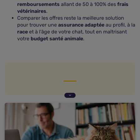
remboursements
allant de 50 à 100% des
frais
vétérinaires
.
Comparer les offres reste la meilleure solution
pour trouver une
assurance adaptée
au profil, à la
race
et à l’âge de votre chat, tout en maîtrisant
votre
budget santé animale
.
Les principales races de chats
Les différents types d'assurances pour chats de
race
Garanties et exclusions courantes dans
l'assurance chat de race
Comment souscrire une assurance pour chat de
race ?