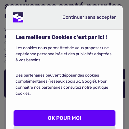
assurances santé pour les
chats de race
Continuer sans accepter
Continuer sans accepter
Voici les résultats d'une
comparaison d'assurances
santé pour chat
effectuée en octobre 2025 via notre
Les meilleurs Cookies c'est par ici !
comparateur pour un chat femelle maine coon pucée
Les cookies nous permettent de vous proposer une
de 5 ans, sans antécédents médicaux, sur une formule
expérience personnalisée et des publicités adaptées
premium, faisant ressortir les 5 assureurs les moins
à vos besoins.
chers.
Des partenaires peuvent déposer des cookies
Comparaison des assurances santé premiu
complémentaires (réseaux sociaux, Google). Pour
pour chats de race (Octobre 2025)
connaître nos partenaires consultez notre
politique
cookies.
OK POUR MOI
Reconnue en
ligne pour sa