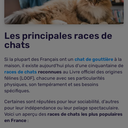
Comparaison des assurances santé pour les
chats de race
Quels sont les avis et témoignages sur les
compagnies d'assurance pour animaux ?
FAQ : vos questions fréquentes sur l'assurance
Les principales races de
du chat de race
chats
Si la plupart des Français ont un
chat de gouttière
à la
maison, il existe aujourd'hui plus d'une cinquantaine de
races de chats
reconnues
au Livre officiel des origines
félines (LOOF), chacune avec ses particularités
physiques, son tempérament et ses besoins
spécifiques.
Certaines sont réputées pour leur sociabilité, d'autres
pour leur indépendance ou leur pelage spectaculaire.
Voici un aperçu des
races de chats les plus populaires
en France
: