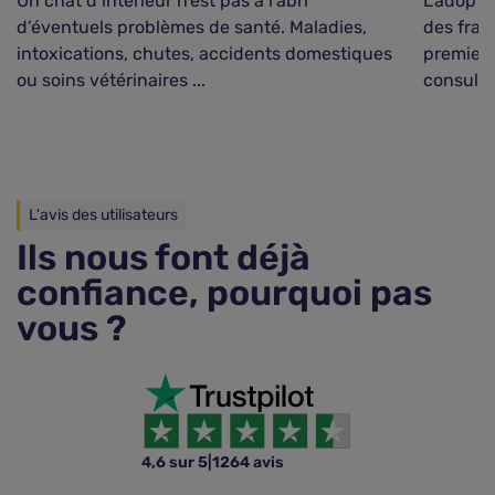
Un chat d’intérieur n’est pas à l’abri
L’adopti
d’éventuels problèmes de santé. Maladies,
des frai
intoxications, chutes, accidents domestiques
premiers
ou soins vétérinaires ...
consultat
L'avis des utilisateurs
Ils nous font déjà
confiance, pourquoi pas
vous ?
4,6 sur 5
|
1264 avis