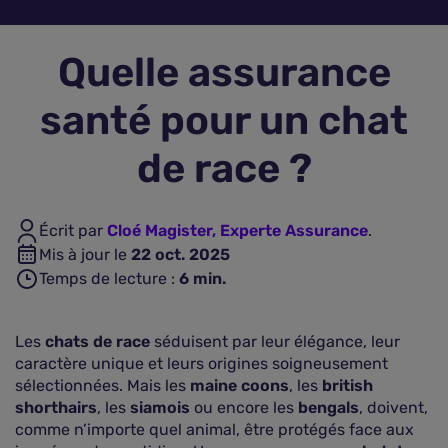
Assurance vie
Quelle assurance
Plus d'assurances
santé pour un chat
de race ?
Écrit par
Cloé Magister, Experte Assurance
.
Mis à jour le
22 oct. 2025
Temps de lecture :
6
min.
Les
chats de race
séduisent par leur élégance, leur
caractère unique et leurs origines soigneusement
sélectionnées. Mais les
maine coons
, les
british
shorthairs
, les
siamois
ou encore les
bengals
, doivent,
comme n’importe quel animal, être protégés face aux