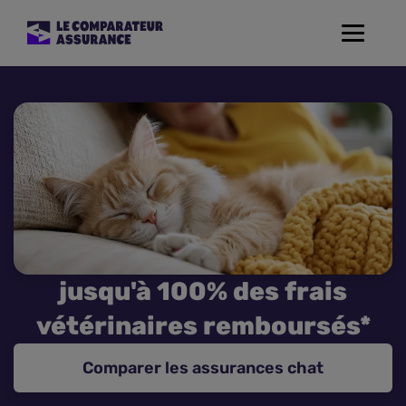
Toggle
navigat
Assurance Auto
Mutuelle Santé
Assurance Moto
Assurance Habitation
jusqu'à 100% des frais
Assurance de prêt
vétérinaires remboursés*
Prévoyance
Comparer les assurances chat
Assurance Animaux