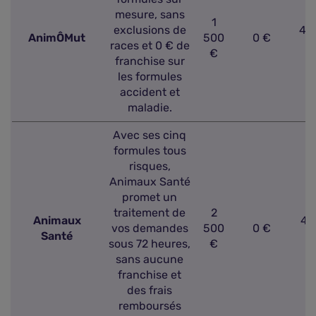
mesure, sans
1
exclusions de
44
AnimÔMut
500
0 €
races et 0 € de
€
franchise sur
les formules
accident et
maladie.
Avec ses cinq
formules tous
risques,
Animaux Santé
promet un
traitement de
2
Animaux
44
vos demandes
500
0 €
Santé
sous 72 heures,
€
sans aucune
franchise et
des frais
remboursés