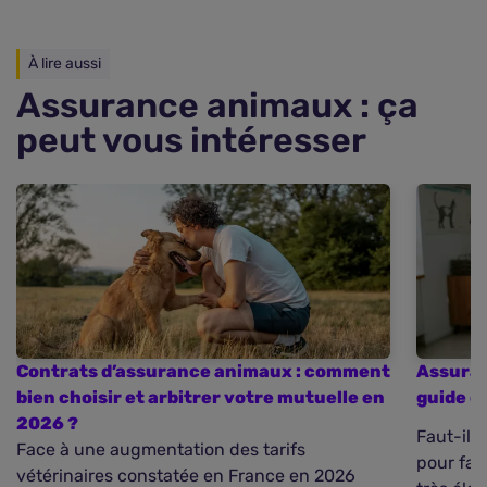
À lire aussi
Assurance animaux : ça
peut vous intéresser
Contrats d’assurance animaux : comment
Assuran
bien choisir et arbitrer votre mutuelle en
guide c
2026 ?
Faut-il 
Face à une augmentation des tarifs
pour fair
vétérinaires constatée en France en 2026