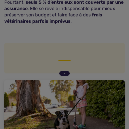
Pourtant,
seuls 5 % d’entre eux sont couverts par une
assurance
. Elle se révèle indispensable pour mieux
préserver son budget et faire face à des
frais
vétérinaires parfois imprévus
.
Quelques chiffres sur les animaux domestiques
en France
Des frais vétérinaires en augmentation
Pourquoi souscrire une assurance animaux de
compagnie ?
Quel est le prix d'une assurance animaux
domestiques en France ?
Comparer les offres pour trouver la meilleure
assurance animaux en France