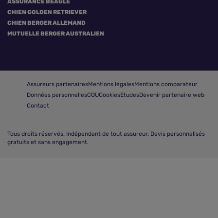
ASSURANCE BEAGLE
CHIEN GOLDEN RETRIEVER
CHIEN BERGER ALLEMAND
MUTUELLE BERGER AUSTRALIEN
Assureurs partenaires
Mentions légales
Mentions comparateur
Données personnelles
CGU
Cookies
Etudes
Devenir partenaire web
Contact
Tous droits réservés.
Indépendant de tout assureur. Devis personnalisés
gratuits et sans engagement.
Comparer les assurances animaux