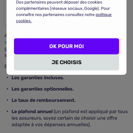
Des partenaires peuvent déposer des cookies
complémentaires (réseaux sociaux, Google). Pour
connaître nos partenaires consultez notre
politique
cookies.
Avant toute souscription d'une
assurance pour votre
chien
, chat ou autre animal domestique, comparez les
OK POUR MOI
garanties. Commencez par remplir un court formulaire
sur notre
comparateur d'assurance animaux en ligne
.
JE CHOISIS
Ensuite, analysez :
Les garanties incluses.
Les garanties optionnelles.
Le taux de remboursement.
Le plafond annuel
(un plafond est appliqué par tous
les assureurs, soyez certain de choisir une offre
adaptée à vos dépenses annuelles).