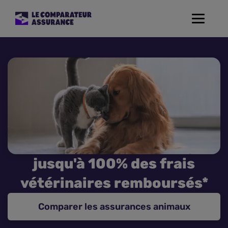
Toggle
navigat
Assurance Auto
Mutuelle Santé
Assurance Moto
Assurance Habitation
jusqu'à 100% des frais
Assurance de prêt
vétérinaires remboursés*
Prévoyance
Comparer les assurances animaux
Assurance Animaux