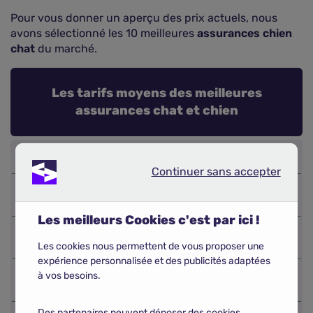
Pour vous donner un aperçu des prix actuels, nous
avons sélectionné les 10 meilleures
assurances chien
chat
du marché.
Les tarifs moyens des meilleures
assurances chat et chien
Continuer sans accepter
Continuer sans accepter
15,76
10,13
#1
Acheel
Acheel
€
€
Les meilleurs Cookies c'est par ici !
Self
17,52
Self
10,68
#2
Assurance
€
Assurance
€
Les cookies nous permettent de vous proposer une
expérience personnalisée et des publicités adaptées
16,36
à vos besoins.
#3
Kozoo
Kozoo
11,81 €
€
Des partenaires peuvent déposer des cookies