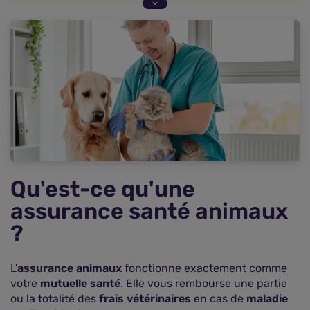
Quelles sont les garanties d'une mutuelle pour
animaux ?
Comparatif des meilleures assurances animaux
du marché
Pourquoi comparer les assurances animaux ?
Choisir la meilleure assurance pour votre animal
domestique
Questions fréquentes sur les meilleures
assurances animaux
Qu'est-ce qu'une
assurance santé animaux
?
L'
assurance animaux
fonctionne exactement comme
votre
mutuelle santé
. Elle vous rembourse une partie
ou la totalité des
frais vétérinaires
en cas de
maladie