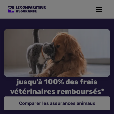
Toggle
navigat
Assurance Auto
Mutuelle Santé
Assurance Moto
Assurance Habitation
jusqu'à 100% des frais
Assurance de prêt
vétérinaires remboursés*
Prévoyance
Comparer les assurances animaux
Assurance Animaux