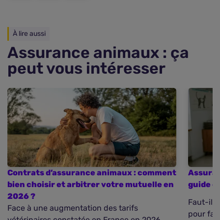
À lire aussi
Assurance animaux : ça
peut vous intéresser
Contrats d’assurance animaux : comment
Assuran
bien choisir et arbitrer votre mutuelle en
guide c
2026 ?
Faut-il 
Face à une augmentation des tarifs
pour fair
vétérinaires constatée en France en 2026