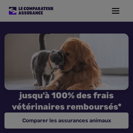
Toggle
navigat
Assurance Auto
Mutuelle Santé
Assurance Moto
Assurance Habitation
jusqu'à 100% des frais
Assurance de prêt
vétérinaires remboursés*
Prévoyance
Comparer les assurances animaux
Assurance Animaux