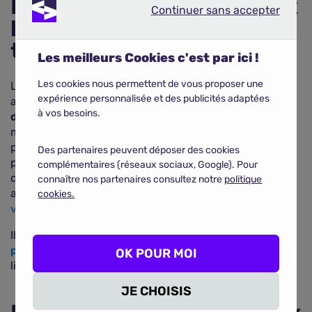
Etat de santé des animaux
Continuer sans accepter
Continuer sans accepter
lors de la demande de
tarifs :
Les meilleurs Cookies c'est par ici !
Les cookies nous permettent de vous proposer une
Les Français sont prévoyants en matière de mutuelle
expérience personnalisée et des publicités adaptées
animale :
presque tous les animaux assurés sont
à vos besoins.
déclarés en bonne santé
et ne souffrent d'aucune
maladie particulière. La mutuelle chien chat s'assimile
par conséquent davantage à un moyen de rassurer le
Des partenaires peuvent déposer des cookies
propriétaire et de lui assurer un avenir paisible aux
complémentaires (réseaux sociaux, Google). Pour
côtés de son compagnon ; le souscripteur recherche
connaître nos partenaires consultez notre
politique
avant tout une protection contre les
dépenses
cookies.
vétérinaires
importantes.
Il est aussi important de bien comprendre les
critères
pour assurer son animal
, notamment les exigences
OK POUR MOI
liées à l'âge, à la race, et à l'état de santé de l'animal.
JE CHOISIS