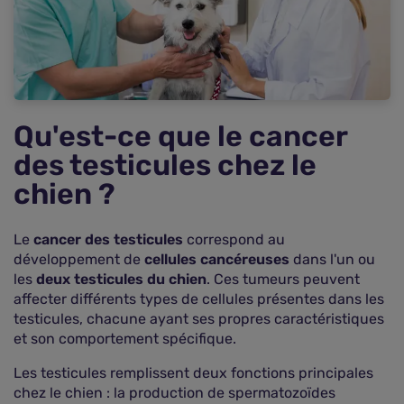
chien
Comment diagnostiquer le cancer des testicules
chez le chien ?
Quel est le pronostic du cancer des testicules
chez le chien ?
Traitement du cancer testiculaire chez le chien
Qu'est-ce que le cancer
Prise en charge du cancer des testicules par
des testicules chez le
l'assurance animaux
chien ?
Prévention : peut-on empêcher les cancers des
parties génitales chez le chien ?
FAQ - Questions fréquentes sur le cancer des
Le
cancer des testicules
correspond au
testicules chez le chien
développement de
cellules cancéreuses
dans l'un ou
les
deux testicules du chien
. Ces tumeurs peuvent
affecter différents types de cellules présentes dans les
testicules, chacune ayant ses propres caractéristiques
et son comportement spécifique.
Les testicules remplissent deux fonctions principales
chez le chien : la production de spermatozoïdes