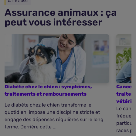
À lire aussi
Assurance animaux : ça
peut vous intéresser
Diabète chez le chien : symptômes,
Cancer 
traitements et remboursements
traite
vétérin
Le diabète chez le chien transforme le
Le cance
quotidien, impose une discipline stricte et
fréquent
engage des dépenses régulières sur le long
particul
terme. Derrière cette ...
races pré