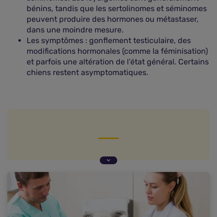
bénins, tandis que les sertolinomes et séminomes
peuvent produire des hormones ou métastaser,
dans une moindre mesure.
Les symptômes : gonflement testiculaire, des
modifications hormonales (comme la féminisation)
et parfois une altération de l’état général. Certains
chiens restent asymptomatiques.
Qu'est-ce que le cancer des testicules chez le
chien ?
Types de tumeurs testiculaires chez le chien
Causes et facteurs de risque du cancer des
testicules
Symptômes d'un cancer des testicules chez le