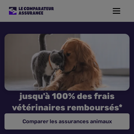
Toggle
navigat
Assurance Auto
Mutuelle Santé
Assurance Moto
Assurance Habitation
jusqu'à 100% des frais
Assurance de prêt
vétérinaires remboursés*
Prévoyance
Comparer les assurances animaux
Assurance Animaux