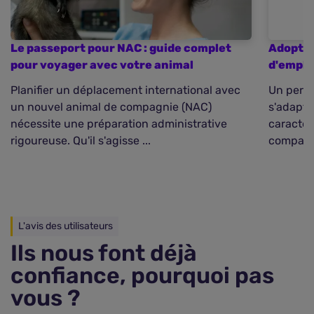
Le passeport pour NAC : guide complet
Adopter
pour voyager avec votre animal
d'emplo
Planifier un déplacement international avec
Un perro
un nouvel animal de compagnie (NAC)
s'adapte
nécessite une préparation administrative
caractér
rigoureuse. Qu'il s'agisse ...
compagni
L'avis des utilisateurs
Ils nous font déjà
confiance, pourquoi pas
vous ?