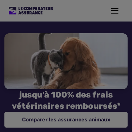
Toggle
navigat
Assurance Auto
Mutuelle Santé
Assurance Moto
Assurance Habitation
jusqu'à 100% des frais
Assurance de prêt
vétérinaires remboursés*
Prévoyance
Comparer les assurances animaux
Assurance Animaux