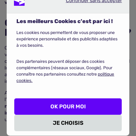
Continuer sans accepter
Continuer sans accepter
véhicule
.
Comment trouver
Les meilleurs Cookies c'est par ici !
l'historique d'un véhicule ?
Les cookies nous permettent de vous proposer une
expérience personnalisée et des publicités adaptées
à vos besoins.
Côté acheteurs, la démarche est très simple. Si le
vendeur a utilisé HistoVec pour mettre à l'acheteur de
connaître l'historique du véhicule, il dispose d'un lien. Il
Des partenaires peuvent déposer des cookies
lui suffit de transmettre ce lien à l'acquéreur potentiel
complémentaires (réseaux sociaux, Google). Pour
afin qu'il puisse prendre connaissance de toutes les
connaître nos partenaires consultez notre
politique
cookies.
informations nécessaires.
Avec CarVertical, l'acheteur n'a pas besoin d'attendre
l'autorisation du vendeur.
Il peut simplement saisir le
numéro de plaque ou le VIN et accéder à toutes les
OK POUR MOI
informations
. Tout est beaucoup plus simple et
universel.
JE CHOISIS