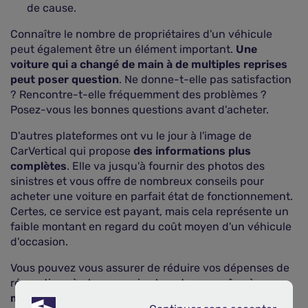
de cause.
Connaître le nombre de propriétaires d'un véhicule
peut également être un élément important.
Une
voiture qui a changé de main à de multiples reprises
peut poser question
. Ne donne-t-elle pas satisfaction
? Rencontre-t-elle fréquemment des problèmes ?
Posez-vous les bonnes questions avant d'acheter.
D'autres plateformes ont vu le jour à l'image de
CarVertical qui propose
des informations plus
complètes
. Elle va jusqu'à fournir des photos des
sinistres et vous offre de nombreux conseils pour
acheter une voiture en parfait état de fonctionnement.
Certes, ce service est payant, mais cela représente un
faible montant en regard du coût moyen d'un véhicule
d'occasion.
Vous pouvez vous assurer de réduire vos dépenses de
réparations à plus ou moins long terme, grâce à
une
meilleure connaissance de l'historique de votre