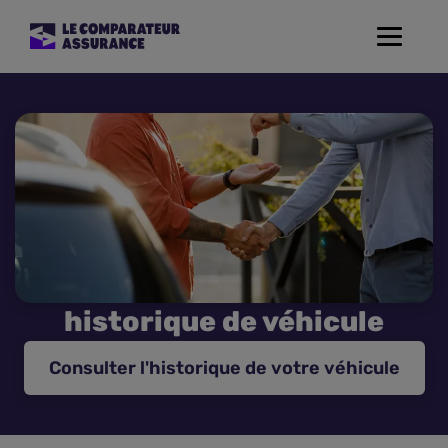
Toggle
navigat
Assurance Auto
Mutuelle Santé
Assurance Moto
Assurance Habitation
historique de véhicule
Assurance de prêt
Consulter l'historique de votre véhicule
Prévoyance
Assurance Animaux