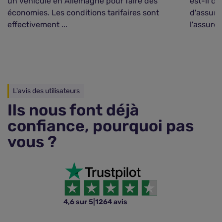
un véhicule en Allemagne pour faire des
est-il o
économies. Les conditions tarifaires sont
d'assura
effectivement ...
l'assuré 
L'avis des utilisateurs
Ils nous font déjà
confiance, pourquoi pas
vous ?
4,6 sur 5
|
1264 avis