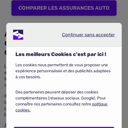
COMPARER LES ASSURANCES AUTO
Assurance auto : un
Continuer sans accepter
Continuer sans accepter
élément important à
considérer
Les meilleurs Cookies c'est par ici !
Les cookies nous permettent de vous proposer une
Lors de l'achat d'un véhicule électrique ou hybride, il
expérience personnalisée et des publicités adaptées
est important de penser à l'
assurance auto
. En effet,
à vos besoins.
les cotisations d'assurance peuvent varier en fonction
du type de véhicule et de ses caractéristiques.
Des partenaires peuvent déposer des cookies
Il est donc essentiel de comparer les offres de
complémentaires (réseaux sociaux, Google). Pour
différentes compagnies d'assurance afin de trouver la
connaître nos partenaires consultez notre
politique
couverture la plus adaptée à ses besoins et à son
cookies.
budget.
À retenir :