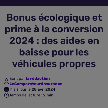
Assurance vie
Bonus écologique et
Plus d'assurances
prime à la conversion
2024 : des aides en
baisse pour les
véhicules propres
Écrit par
la rédaction
LeComparateurAssurance
.
Mis à jour le
28 avr. 2024
Temps de lecture :
2
min.