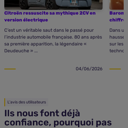
Citroën ressuscite sa mythique 2CV en
Baromèt
version électrique
chiffre
C’est un véritable saut dans le passé pour
Dans un 
l’industrie automobile française. 80 ans après
hausse d
sa première apparition, la légendaire «
sur les 
Deudeuche » ...
technolo
04/06/2026
L'avis des utilisateurs
Ils nous font déjà
confiance, pourquoi pas