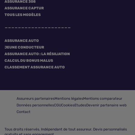
ASSURANCE 308
ASSURANCE CAPTUR
TOUS LES MODÈLES
ASSURANCE AUTO
JEUNE CONDUCTEUR
ASSURANCE AUTO : LA RÉSILIATION
CALCUL DU BONUS MALUS
CLASSEMENT ASSURANCE AUTO
Assureurs partenaires
Mentions légales
Mentions comparateur
Données personnelles
CGU
Cookies
Etudes
Devenir partenaire web
Contact
Tous droits réservés.
Indépendant de tout assureur. Devis personnalisés
gratuits et sans engagement.