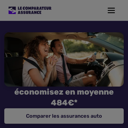
Toggle
navigat
Assurance Auto
Mutuelle Santé
Assurance Moto
Assurance Habitation
économisez en moyenne
Assurance de prêt
484€*
Prévoyance
Comparer les assurances auto
Assurance Animaux