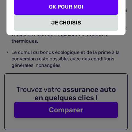
Le bonus écologique pour les véhicules propres est
OK POUR MOI
réduit en 2024, sauf pour les ménages modestes qui
continuent de percevoir des aides élevées.
JE CHOISIS
La prime à la conversion est désormais réservée aux
véhicules électriques, excluant les voitures
thermiques.
Le cumul du bonus écologique et de la prime à la
conversion reste possible, avec des conditions
générales inchangées.
Trouvez votre
assurance auto
en quelques clics !
Comparer