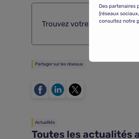
Des partenaires 
(réseaux sociaux,
consultez notre
p
Trouvez votre
assurance aut
Partager sur les réseaux
Actualités
Toutes les actualités 