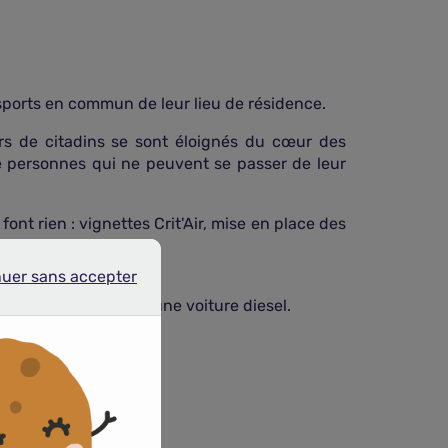
nsports en commun de leur lieu de résidence.
iers de citadins se sont éloignés du cœur des
de personnes qui ne peuvent se passer de leur
ont rien : vignettes Crit'Air, mise en place des
nuer sans accepter
r sans accepter
n véhicule essence une voiture diesel.