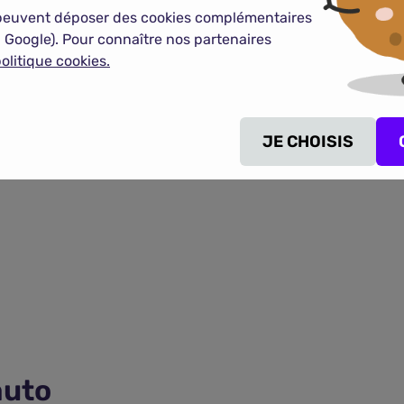
peuvent déposer des cookies complémentaires
 Google). Pour connaître nos partenaires
olitique cookies.
o en quelques clics !
JE CHOISIS
auto