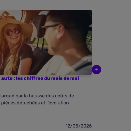
auto : les chiffres du mois de mai
Baromètre de 
2026
marqué par la hausse des coûts de
En avril 2026,
s pièces détachées et l’évolution
un contexte ma
12/05/2026