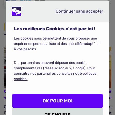
Continuer sans accepter
Continuer sans accepter
Actualités
Les meilleurs Cookies c'est par ici !
Toutes les actualités auto
Les cookies nous permettent de vous proposer une
expérience personnalisée et des publicités adaptées
à vos besoins.
Des partenaires peuvent déposer des cookies
complémentaires (réseaux sociaux, Google). Pour
connaître nos partenaires consultez notre
politique
cookies.
Citroën ressuscite sa mythique 2CV en
Baromèt
version électrique
chiffre
OK POUR MOI
C’est un véritable saut dans le passé pour
Dans un 
l’industrie automobile française. 80 ans après
hausse d
JE CHOISIS