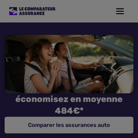
Toggle
navigat
Assurance Auto
Mutuelle Santé
Assurance Moto
Assurance Habitation
économisez en moyenne
Assurance de prêt
484€*
Prévoyance
Comparer les assurances auto
Assurance Animaux