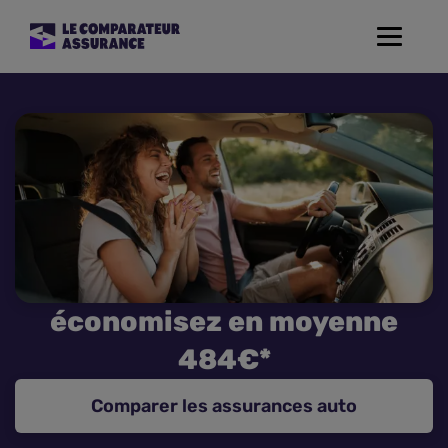
Toggle
navigat
Assurance Auto
Mutuelle Santé
Assurance Moto
Assurance Habitation
économisez en moyenne
Assurance de prêt
484€*
Prévoyance
Comparer les assurances auto
Assurance Animaux