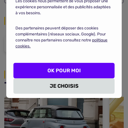
Les cookies nous permettent de vous proposer une
expérience personnalisée et des publicités adaptées
à vos besoins.
Partager sur les réseaux
Des partenaires peuvent déposer des cookies
complémentaires (réseaux sociaux, Google). Pour
connaître nos partenaires consultez notre
politique
cookies.
OK POUR MOI
Actualités
Toutes les actualités auto
JE CHOISIS