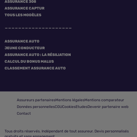
ASSURANCE 308
ASSURANCE CAPTUR
TOUS LES MODÈLES
ASSURANCE AUTO
JEUNE CONDUCTEUR
ASSURANCE AUTO : LA RÉSILIATION
CALCUL DU BONUS MALUS
CLASSEMENT ASSURANCE AUTO
Assureurs partenaires
Mentions légales
Mentions comparateur
Données personnelles
CGU
Cookies
Etudes
Devenir partenaire web
Contact
Tous droits réservés.
Indépendant de tout assureur. Devis personnalisés
gratuits et sans engagement.