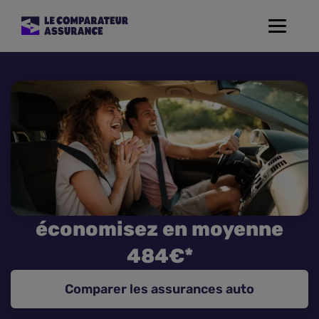
Toggle
navigat
Assurance Auto
Mutuelle Santé
Assurance Moto
Assurance Habitation
économisez en moyenne
Assurance de prêt
484€*
Prévoyance
Comparer les assurances auto
Assurance Animaux