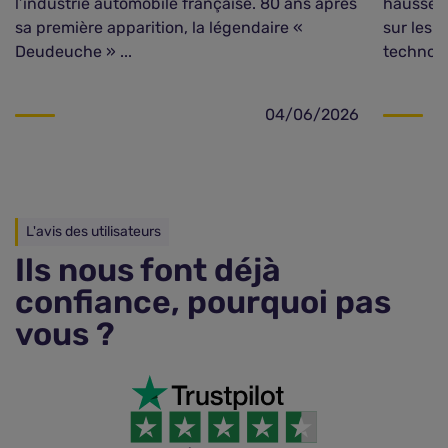
l’industrie automobile française. 80 ans après
hausse d
sa première apparition, la légendaire «
sur les 
Deudeuche » ...
technolo
04/06/2026
L'avis des utilisateurs
Ils nous font déjà
confiance, pourquoi pas
vous ?