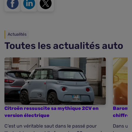
Actualités
Toutes les actualités auto
Citroën ressuscite sa mythique 2CV en
Baromèt
version électrique
chiffre
C’est un véritable saut dans le passé pour
Dans un 