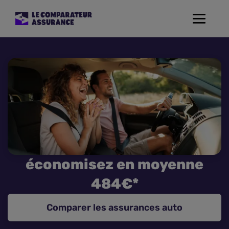
Toggle
navigat
Assurance Auto
Mutuelle Santé
Assurance Moto
Assurance Habitation
économisez en moyenne
Assurance de prêt
484€*
Prévoyance
Comparer les assurances auto
Assurance Animaux