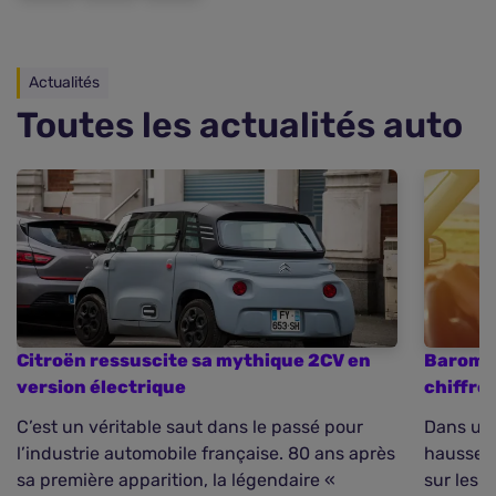
Actualités
Toutes les actualités auto
Citroën ressuscite sa mythique 2CV en
Baromèt
version électrique
chiffre
C’est un véritable saut dans le passé pour
Dans un 
l’industrie automobile française. 80 ans après
hausse d
sa première apparition, la légendaire «
sur les 