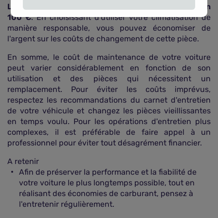
Le coût de la recharge de climatisation est d'environ
100 €
. En choisissant d'utiliser votre climatisation de
manière responsable, vous pouvez économiser de
l'argent sur les coûts de changement de cette pièce.
En somme, le coût de maintenance de votre voiture
peut varier considérablement en fonction de son
utilisation et des pièces qui nécessitent un
remplacement. Pour éviter les coûts imprévus,
respectez les recommandations du carnet d'entretien
de votre véhicule et changez les pièces vieillissantes
en temps voulu. Pour les opérations d'entretien plus
complexes, il est préférable de faire appel à un
professionnel pour éviter tout désagrément financier.
A retenir
Afin de préserver la performance et la fiabilité de
votre voiture le plus longtemps possible, tout en
réalisant des économies de carburant, pensez à
l'entretenir régulièrement.