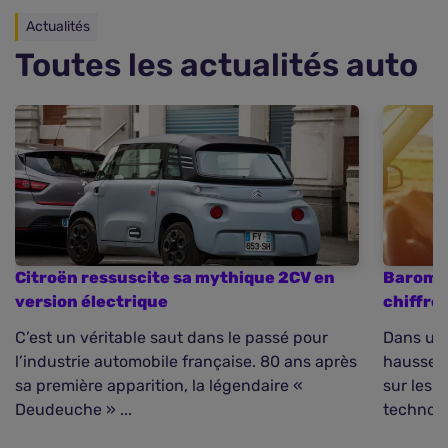
Actualités
Toutes les actualités auto
Citroën ressuscite sa mythique 2CV en
Baromèt
version électrique
chiffre
C’est un véritable saut dans le passé pour
Dans un 
l’industrie automobile française. 80 ans après
hausse d
sa première apparition, la légendaire «
sur les 
Deudeuche » ...
technolo