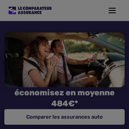
Toggle
navigat
Assurance Auto
Mutuelle Santé
Assurance Moto
Assurance Habitation
économisez en moyenne
Assurance de prêt
484€*
Prévoyance
Comparer les assurances auto
Assurance Animaux