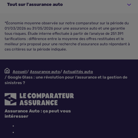
Tout sur l'assurance auto
*Économie moyenne observée sur notre comparateur sur la période du
01/03/2026 au 31/05/2026 pour une assurance auto et une garantie
tous risques. Étude interne effectuée à partir de l’analyse de 251 391
tarifications : différence entre la moyenne des offres restituées et le
meilleur prix proposé pour une recherche d'assurance auto répondant à
ces critères sur la période indiquée.
Accueil
Assurance auto
Actualités auto
Google Glass : une révolution pour l’assurance et la gestion de
sinistres ?
Assurance Auto : ça peut vous
intéresser