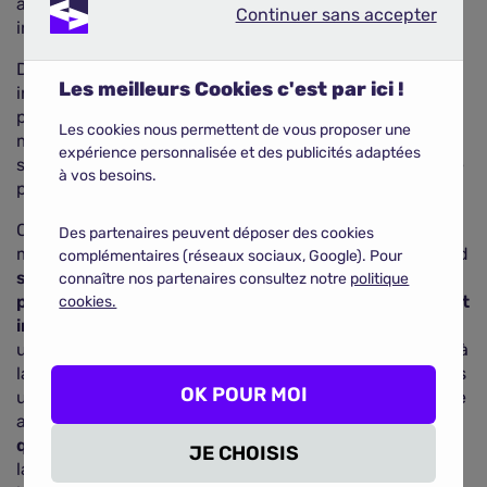
aucun stockage physique et peuvent être mis à jours
Continuer sans accepter
Continuer sans accepter
instantanément et continuellement.
Dans ce sens, un système de stockage collaboratif des
Les meilleurs Cookies c'est par ici !
informations par un service cloud est également
possible. Concernant la protection des informations, le
Les cookies nous permettent de vous proposer une
médecin Bill J. Metaxas affirme que ces lunettes ne
expérience personnalisée et des publicités adaptées
sont pas moins sécurisées que les tablettes tactiles, de
à vos besoins.
plus en plus utilisées par les professionnels.
Cette innovation technologique n'offre
Des partenaires peuvent déposer des cookies
malheureusement pas que des avantages. Tout d'abord
complémentaires (réseaux sociaux, Google). Pour
son coût, de 1 500 dollars, ne permet pas aux
connaître nos partenaires consultez notre
politique
professionnels, un équipement et utilisation rapide et
cookies.
importante de cet objet.
Ensuite, les retours des
utilisations devraient engendrer des évolutions quant à
la technologie des lunettes et son confort. En effet, des
OK POUR MOI
utilisateurs rapportent déjà l'apparition de mots de tête
après une utilisation prolongée. Et pour finir, la
question de la protection de la vie privée se pose,
par
JE CHOISIS
la possibilité de prendre des photos et des vidéos dans