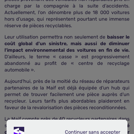
charge par la compagnie à la suite d'accidents.
Actuellement, l'on dénombre plus de 18 000 voitures
hors d'usage, qui représentent pourtant une immense
réserve de pièces recyclables.
Leur utilisation permettra non seulement de
baisser le
coût global d'un sinistre, mais aussi de diminuer
l'impact environnemental des voitures en fin de vie.
D'ailleurs, le terme « casse » est progressivement
abandonné au profit de « centre de recyclage
automobile ».
Aujourd'hui, près de la moitié du réseau de réparateurs
partenaires de la Maif est déjà équipée d'un hub qui
permet de trouver facilement une pièce auprès d'un
recycleur. Leurs tarifs plus abordables plaideront en
faveur de la revalorisation des pièces reconditionnées.
La Maif compte près de 40 recycleurs partenaires dans
son réseau.
Ces derniers garantissent la traçabilité
Continuer sans accepter
des différentes pièces et leur référencement pour
Continuer sans accepter