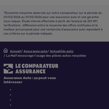
*Économie moyenne observée sur notre comparateur sur la période du
01/03/2026 au 31/05/2026 pour une assurance auto et une garantie
tous risques. Étude interne effectuée à partir de l’analyse de 251 391
tarifications : différence entre la moyenne des offres restituées et le
meilleur prix proposé pour une recherche d'assurance auto répondant à
ces critères sur la période indiquée.
Accueil
Assurance auto
Actualités auto
La Maif encourage l’usage des pièces autos recyclées
Assurance Auto : ça peut vous
intéresser