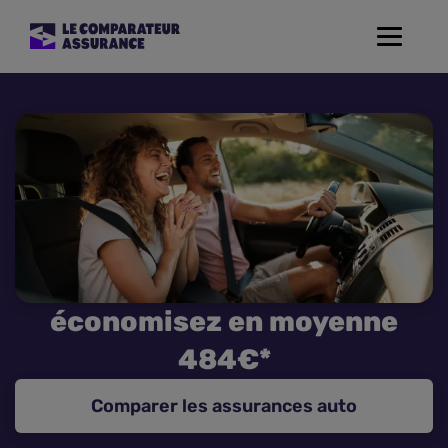
Toggle
navigat
Assurance Auto
Mutuelle Santé
Assurance Moto
Assurance Habitation
économisez en moyenne
Assurance de prêt
484€*
Prévoyance
Comparer les assurances auto
Assurance Animaux