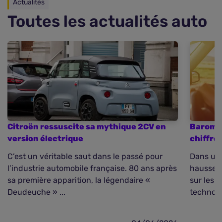
Actualités
Toutes les actualités auto
Citroën ressuscite sa mythique 2CV en
Baromèt
version électrique
chiffre
C’est un véritable saut dans le passé pour
Dans un 
l’industrie automobile française. 80 ans après
hausse d
sa première apparition, la légendaire «
sur les 
Deudeuche » ...
technolo