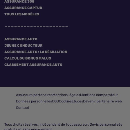
ASSURANCE 308
ASSURANCE CAPTUR
TOUS LES MODÈLES
ASSURANCE AUTO
JEUNE CONDUCTEUR
ASSURANCE AUTO : LA RÉSILIATION
CALCUL DU BONUS MALUS
CLASSEMENT ASSURANCE AUTO
Assureurs partenaires
Mentions légales
Mentions comparateur
Données personnelles
CGU
Cookies
Etudes
Devenir partenaire web
Contact
Tous droits réservés.
Indépendant de tout assureur. Devis personnalisés
gratuits et sans engagement.