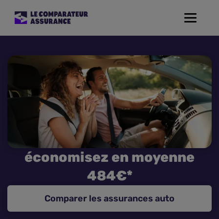
Toggle
navigat
Assurance Auto
Mutuelle Santé
Assurance Moto
Assurance Habitation
économisez en moyenne
Assurance de prêt
484€*
Prévoyance
Comparer les assurances auto
Assurance Animaux