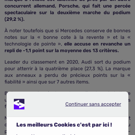
concurrent allemand, Porsche, qui fait une percée
spectaculaire sur la deuxième marche du podium
(29,2 %).
À noter toutefois que si Mercedes conserve de bonnes
notes sur la « bonne cote à la revente » et la «
technologie de pointe »,
elle accuse en revanche un
repli de -1,1 point sur la moyenne des 13 critères.
Leader du classement en 2020, Audi sort du podium
pour atterrir à la quatrième place (27,3 %). La marque
aux anneaux a perdu de précieux points sur la «
fiabilité » ainsi que sur 7 autres items.
Belle progression également pour Toyota qui s'adjuge
une honorable 6e place, entre deux constructeurs
Continuer sans accepter
Continuer sans accepter
français : Peugeot et Renault.
Nouvel entrant dans le classement, Kia obtient
Les meilleurs Cookies c'est par ici !
d'excellentes notes sur les critères : « voitures peu
polluantes », « grande fiabilité », « bon rapport qualité-