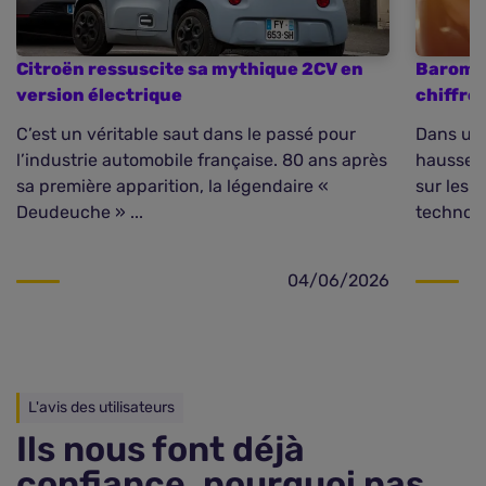
Citroën ressuscite sa mythique 2CV en
Baromèt
version électrique
chiffre
C’est un véritable saut dans le passé pour
Dans un 
l’industrie automobile française. 80 ans après
hausse d
sa première apparition, la légendaire «
sur les 
Deudeuche » ...
technolo
04/06/2026
L'avis des utilisateurs
Ils nous font déjà
confiance, pourquoi pas