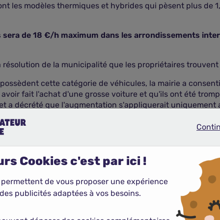
nt les modèles thermiques et hybrides qui pèsent plus de 1,6
es sera de 18 €/h maximum dans les arrondissements inter
résolution de la municipalité que les propriétaires trouvent 
possèdent cette catégorie de véhicules, la mairie a consenti 
avoir fait l'achat d'une grosse voiture et qu'ils ont été trom
on et a décrété que l'augmentation s'appliquerait uniquement
Conti
Continue
itures thermiques, hybrides et électriques, non résidentes à
rs Cookies c'est par ici !
s ceux de 2 t ou plus subiront cette hausse.
h dans les quartiers centraux et 12 €/h dans les zones exté
 permettent de vous proposer une expérience
des publicités adaptées à vos besoins.