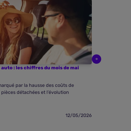
auto : les chiffres du mois de mai
Baromètre de 
2026
marqué par la hausse des coûts de
En avril 2026,
s pièces détachées et l’évolution
un contexte ma
12/05/2026