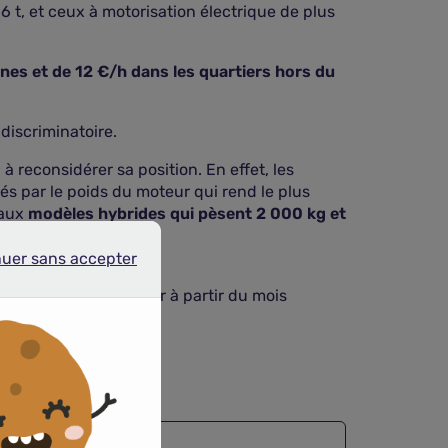
 t, et ceux à motorisation électrique de plus
nes et de 12 €/h dans les quartiers hors du
discriminatoire.
à reconsidérer sa position. En effet, les
pés par le poids du moteur qui rend le plus
 aux
modèles hybrides qui pèsent 2 000 kg et
nuer sans accepter
r sans accepter
 Paris vont augmenter à partir du mois
rieures.