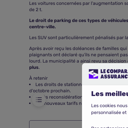
Les voitures concernées par l'augmentation so
de 2 t.
Le droit de parking de ces types de véhicul
centre-ville.
Les SUV sont particulièrement pénalisés par la 
Après avoir reçu les doléances de familles qui 
plaignants ont déclaré qu'ils ne pensaient pas 
lourd. La municipalité a ainsi revu sa décisi
plus
.
mique
À retenir
 de SUV
Les droits de stationnement des grosses vo
d'octobre prochain.
Les meilleu
Après reconsidération du cas des SUV, seul
Les nouveaux tarifs n'excèderont pas 18 €/
Les cookies nous
personnalisée et 