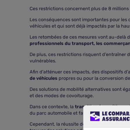
Ces restrictions concernent plus de 8 millions 
Les conséquences sont importantes pour les 
véhicules et qui sont déjà impactés par la hau
Les retombées de ces mesures vont au-delà des
professionnels du transport, les commerçant
De plus, ces restrictions risquent d'entraîner 
vulnérables.
Afin d'atténuer ces impacts, des dispositifs 
de véhicules
propres ou pour la conversion de
Des solutions de mobilité alternatives sont 
et des modes de covoiturage.
Dans ce contexte, la
transition énergétique
s
du parc automobile et favoriser l'
adoption de 
Cependant, la réussite de cette transition pas