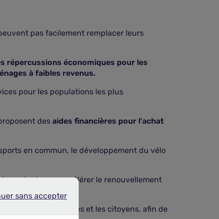
peuvent pas facilement remplacer leurs
s répercussions économiques pour les
énages à faibles revenus.
vices pour les populations les plus
s proposent des
aides financières pour l'achat
ansports en commun, le développement du vélo
 important pour accélérer le renouvellement
nuer sans accepter
r sans accepter
es acteurs économiques et les citoyens, afin de