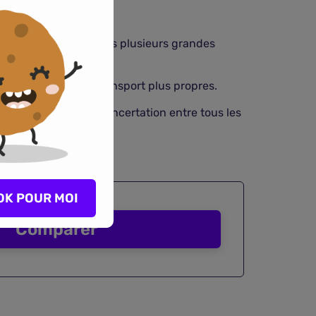
éhicules polluants dans plusieurs grandes
vers des modes de transport plus propres.
site dépend d'une concertation entre tous les
OK POUR MOI
Comparer