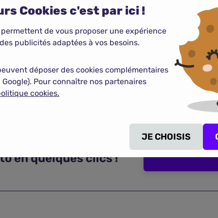
oire et à chaque situation.
rs Cookies c'est par ici !
cissent en 2025, avec des restrictions renforcées pour les v
 permettent de vous proposer une expérience
des publicités adaptées à vos besoins.
es et l'économie locale, tout en favorisant une transition 
peuvent déposer des cookies complémentaires
res d'aide et des alternatives sont proposées, mais la réus
 Google). Pour connaître nos partenaires
olitique cookies.
JE CHOISIS
o en quelques clics !