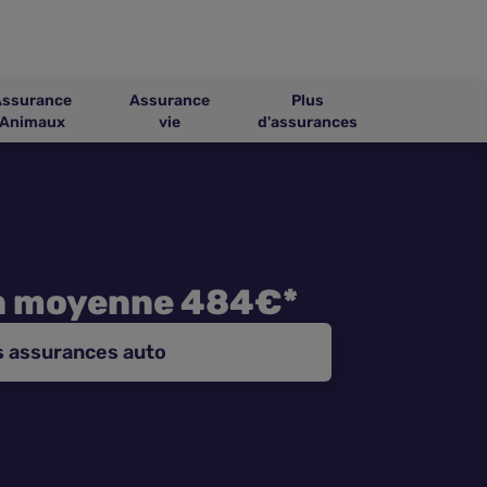
Assurance
Assurance
Plus
Animaux
vie
d'assurances
n moyenne 484€*
s assurances auto