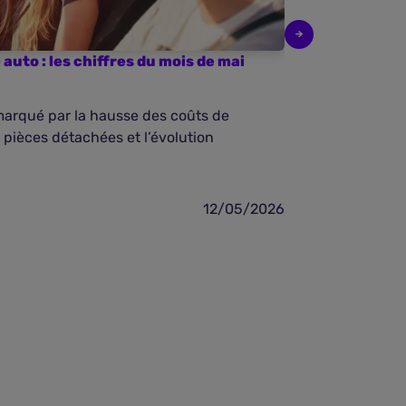
auto : les chiffres du mois de mai
Baromètre de 
2026
marqué par la hausse des coûts de
En avril 2026,
s pièces détachées et l’évolution
un contexte ma
12/05/2026