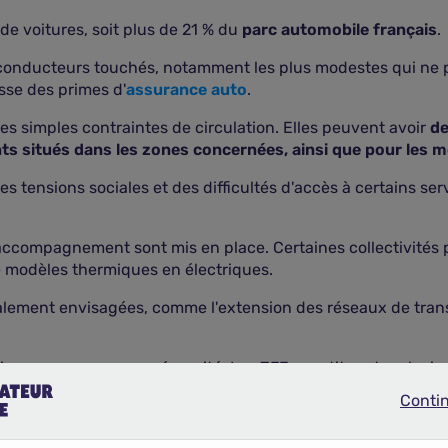
de voitures, soit plus de 21 % du
parc automobile français
.
conducteurs touchés, notamment les plus modestes qui ne 
sse des primes d'
assurance auto
.
 simples contraintes de circulation. Elles peuvent avoir
de
s situés dans les zones concernées, ainsi que pour les m
des tensions sociales et des difficultés d'accès à certains ser
d'accompagnement sont mis en place. Certaines collectivité
 modèles thermiques en électriques.
également envisagées, comme l'extension des réseaux de tr
'impose comme une nécessité. Les ZFE constituent un levier
véhicules plus propres
.
Conti
Continue
se par une concertation étroite entre les pouvoirs publics, l