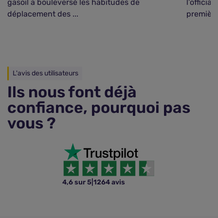
gasoil a bouleversé les habitudes de
l’officia
déplacement des ...
première
L'avis des utilisateurs
Ils nous font déjà
confiance, pourquoi pas
vous ?
4,6 sur 5
|
1264 avis