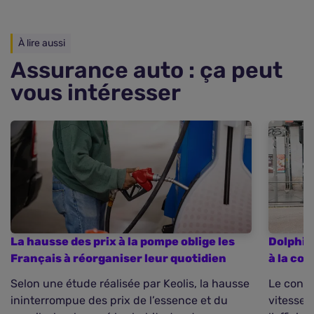
À lire aussi
Assurance auto : ça peut
vous intéresser
La hausse des prix à la pompe oblige les
Dolphin
Français à réorganiser leur quotidien
à la co
Selon une étude réalisée par Keolis, la hausse
Le const
ininterrompue des prix de l’essence et du
vitesse 