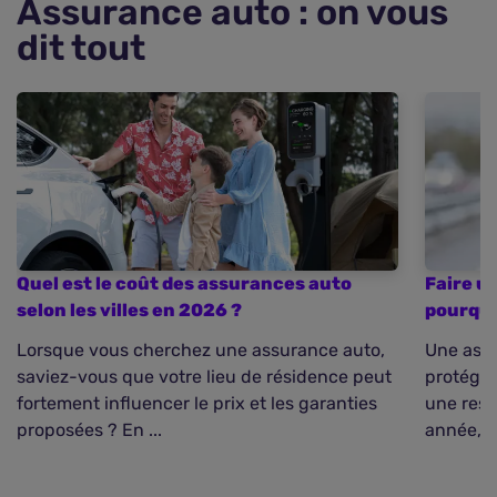
Assurance auto : on vous
dit tout
Quel est le coût des assurances auto
Faire u
selon les villes en 2026 ?
pourquo
Lorsque vous cherchez une assurance auto,
Une assu
saviez-vous que votre lieu de résidence peut
protéger
fortement influencer le prix et les garanties
une resp
proposées ? En ...
année, le