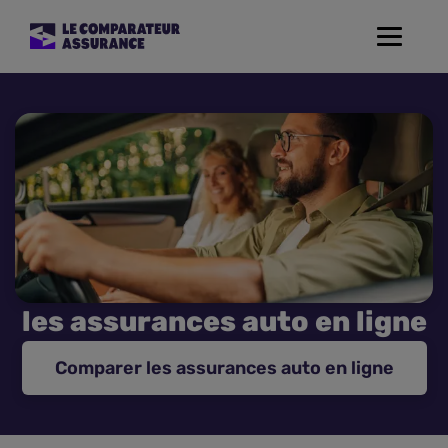
Toggle
navigat
Assurance Auto
Mutuelle Santé
Assurance Moto
Assurance Habitation
les assurances auto en ligne
Assurance de prêt
Comparer les assurances auto en ligne
Prévoyance
Assurance Animaux