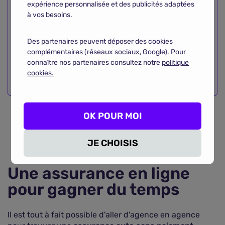
expérience personnalisée et des publicités adaptées
pour certains budgets. Mais au-delà de cet
à vos besoins.
avantage initial, l'objectif reste de minimiser
les dépenses à long terme. Dans cette optique,
Des partenaires peuvent déposer des cookies
connaître les voies pour
sélectionner une
complémentaires (réseaux sociaux, Google). Pour
assurance auto en ligne économique
peut être
connaître nos partenaires consultez notre
politique
déterminant.
cookies.
OK POUR MOI
COMPARER LES ASSURANCES AUTO
JE CHOISIS
Une assurance en ligne
pour gagner du temps
Il est tout à fait possible d'aller d'agence en agence