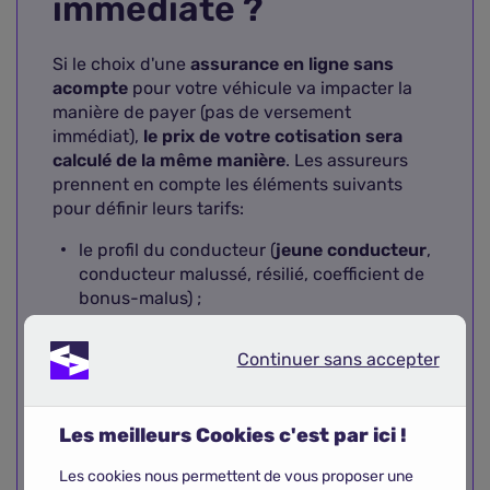
immédiate ?
Si le choix d'une
assurance en ligne sans
acompte
pour votre véhicule va impacter la
manière de payer (pas de versement
immédiat),
le prix de votre cotisation sera
calculé de la même manière
. Les assureurs
prennent en compte les éléments suivants
pour définir leurs tarifs:
le profil du conducteur (
jeune conducteur
,
conducteur malussé, résilié, coefficient de
bonus-malus) ;
les caractéristiques de la voiture ;
Continuer sans accepter
Continuer sans accepter
le lieu de stationnement ;
le niveau des garanties.
Les meilleurs Cookies c'est par ici !
Ne pas verser d'acompte lors de la
Les cookies nous permettent de vous proposer une
souscription est parfois la flexibilité nécessaire