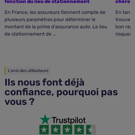
fonction du lieu de stationnement
chère q
En France, les assureurs tiennent compte de
En tant q
plusieurs paramètres pour déterminer le
trouver 
montant de la prime d’assurance auto. Le lieu
bon rapp
de stationnement de ...
risques qu
L'avis des utilisateurs
Ils nous font déjà
confiance, pourquoi pas
vous ?