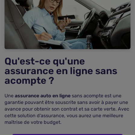
Pourquoi souscrire une assurance en ligne sans
paiement immédiat ?
Les avantages et inconvénients de l'assurance
auto sans acompte
Quelles garanties pour une assurance auto sans
paiement immédiat ?
Quel est le prix de l'assurance auto immédiate ?
Une assurance en ligne pour gagner du temps
Qu'est-ce qu'une
Comparer pour trouver une assurance en ligne
assurance en ligne sans
sans acompte pas chère
acompte ?
Questions fréquentes sur l'assurance auto en
ligne sans versement immédiat
Une
assurance auto en ligne
sans acompte est une
garantie pouvant être souscrite sans avoir à payer une
avance pour obtenir son contrat et sa carte verte. Avec
cette solution d'assurance, vous aurez une meilleure
maîtrise de votre budget.