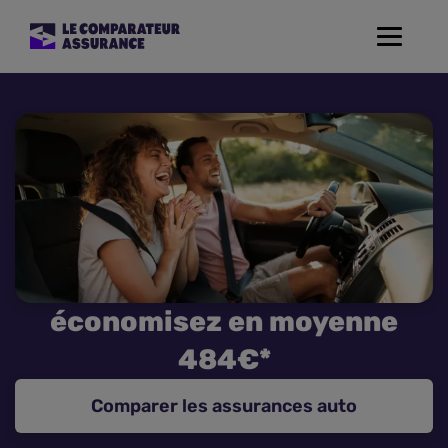
Toggle
navigat
Assurance Auto
Mutuelle Santé
Assurance Moto
Assurance Habitation
économisez en moyenne
Assurance de prêt
484€*
Prévoyance
Comparer les assurances auto
Assurance Animaux