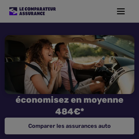
Toggle
navigat
Assurance Auto
Mutuelle Santé
Assurance Moto
Assurance Habitation
économisez en moyenne
Assurance de prêt
484€*
Prévoyance
Comparer les assurances auto
Assurance Animaux