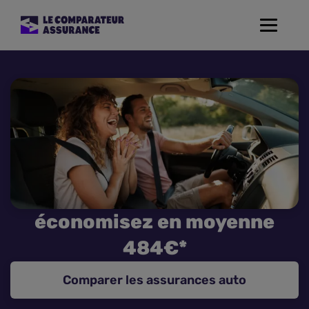
Toggle
navigat
Assurance Auto
Mutuelle Santé
Assurance Moto
Assurance Habitation
économisez en moyenne
Assurance de prêt
484€*
Prévoyance
Comparer les assurances auto
Assurance Animaux