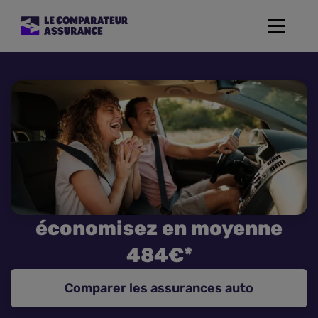
Toggle
navigat
Assurance Auto
Mutuelle Santé
Assurance Moto
Assurance Habitation
économisez en moyenne
Assurance de prêt
484€*
Prévoyance
Comparer les assurances auto
Assurance Animaux