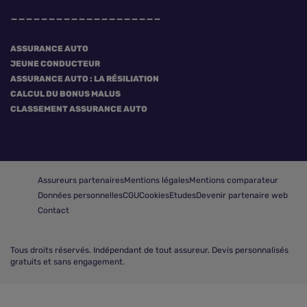
ASSURANCE AUTO
JEUNE CONDUCTEUR
ASSURANCE AUTO : LA RÉSILIATION
CALCUL DU BONUS MALUS
CLASSEMENT ASSURANCE AUTO
Assureurs partenaires
Mentions légales
Mentions comparateur
Données personnelles
CGU
Cookies
Etudes
Devenir partenaire web
Contact
Tous droits réservés.
Indépendant de tout assureur. Devis personnalisés
gratuits et sans engagement.