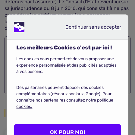
détenus par l'assureur). Le Conseil d'Etat revient ici sur
sa jurisprudence du 8 juin 2016, qui consistait à ne pas
considérer les héritiers comme les « personnes
concernées » en ce qui concerne la communication de
Continuer sans accepter
Continuer sans accepter
données personnelles.
Les meilleurs Cookies c'est par ici !
Trouvez votre
assurance auto
Les cookies nous permettent de vous proposer une
en quelques clics !
expérience personnalisée et des publicités adaptées
à vos besoins.
Comparer
Des partenaires peuvent déposer des cookies
complémentaires (réseaux sociaux, Google). Pour
connaître nos partenaires consultez notre
politique
cookies.
Partager sur les réseaux
OK POUR MOI