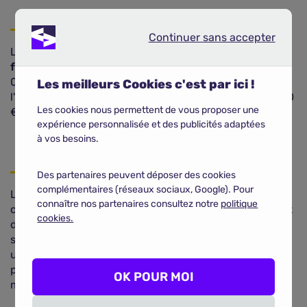
Continuer sans accepter
Continuer sans accepter
Le défaut d'assurance est sanctionné par une
amende
forfaitaire de 500 €
minorée à 400 € et majorée à 1
000 € selon le délai de paiement. En cas de récidive,
Les meilleurs Cookies c'est par ici !
l'amende pour défaut d'assurance peut atteindre 3 750
Les cookies nous permettent de vous proposer une
€.
expérience personnalisée et des publicités adaptées
à vos besoins.
Des partenaires peuvent déposer des cookies
complémentaires (réseaux sociaux, Google). Pour
L'
assurance auto est obligatoire en France
, cela
connaître nos partenaires consultez notre
politique
concerne tous les véhicules terrestres à moteur. Il n'est
cookies.
donc pas possible d'arrêter une assurance auto, même
si la voiture n'est pas utilisée. Vous devez opter pour
une
assurance auto au tiers
ou une assurance parking
parfois proposée par les assureurs. Vous devez au
OK POUR MOI
moins souscrire une garantie responsabilité civile.