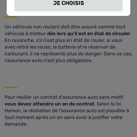
JE CHOISIS
Un véhicule non roulant doit être assuré comme tout
véhicule à moteur
dès lors qu'il est en état de circuler
.
En revanche, s'il n'est plus en état de rouler, si vous
avez retiré les roues, la batterie et le réservoir de
carburant, il ne représente plus de danger. Dans ce cas,
l'assurance auto n'est plus obligatoire.
Pour résilier un contrat d'assurance auto sans motif,
vous devez attendre un an de contrat
. Selon la loi
Hamon, la résiliation de l'assurance auto est possible à
tout moment après un an sans avoir à justifier votre
demande.