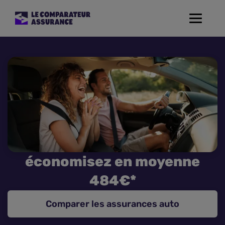
Toggle
navigat
Assurance Auto
Mutuelle Santé
Assurance Moto
Assurance Habitation
économisez en moyenne
Assurance de prêt
484€*
Prévoyance
Comparer les assurances auto
Assurance Animaux