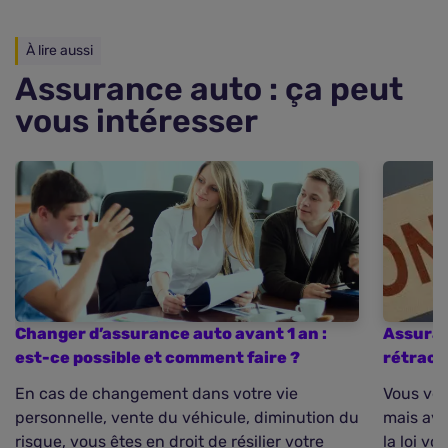
À lire aussi
Assurance auto : ça peut
vous intéresser
Changer d’assurance auto avant 1 an :
Assuranc
est-ce possible et comment faire ?
rétract
En cas de changement dans votre vie
Vous ven
personnelle, vente du véhicule, diminution du
mais ave
risque, vous êtes en droit de résilier votre
la loi v