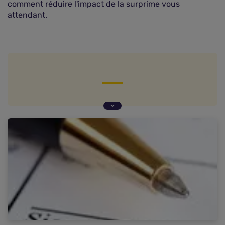
comment réduire l'impact de la surprime vous
attendant.
Assurance auto et résiliation pour non-paiement
: comment ça marche ?
Assurance auto résiliée pour impayée : que faire
?
Assurance impayée et fichier AGIRA
Le prix d'une assurance auto pour résilié pour
impayé
Comment trouver une assurance auto après
résiliation pour non-paiement ?
Questions fréquentes sur la résiliation de
l'assurance auto pour non-paiement