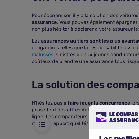
Pour économiser, il y a la solution des voitur
assurance
. Vous pouvez également épargner à 
non plus hésiter à déclarer à votre assureur le
Les
assurances au tiers sont les plus avan
obligatoires telles que la responsabilité civi
malussés
, sinistrés ou aux jeunes conducteurs
coûteux de prendre une assurance tous risques,
La solution des compa
ossible
N'hésitez pas à
faire jouer la concurrence
lors
possèdent des offres différentes en matière d
ligne. Les comparateurs d'assurance sont
imp
meilleur rapport qualité/prix en ce qui conce
Les meilleu