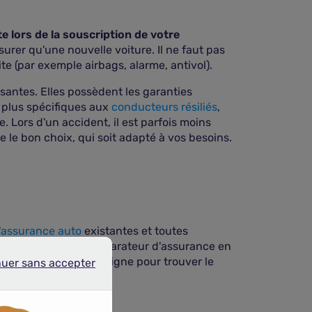
e lors de la souscription de votre
urer qu'une nouvelle voiture. Il ne faut pas
te (par exemple airbags, alarme, antivol).
santes. Elles possèdent les garanties
t plus spécifiques aux
conducteurs résiliés
,
. Lors d'un accident, il est parfois moins
 le bon choix, qui soit adapté à vos besoins.
'
assurance auto
existantes et toutes
ssi passer par un comparateur d'assurance en
 un questionnaire en ligne pour trouver le
nuer sans accepter
r sans accepter
ques.