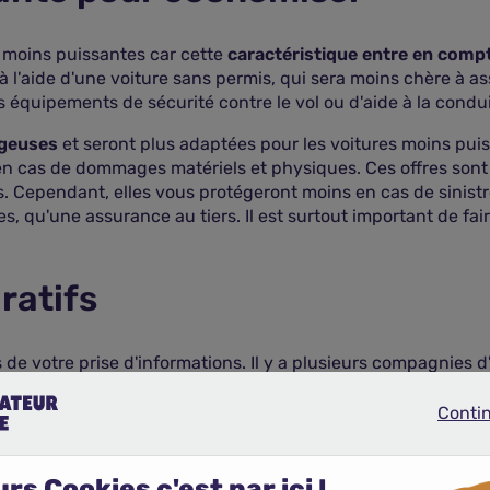
es moins puissantes car cette
caractéristique entre en compt
l'aide d'une voiture sans permis, qui sera moins chère à ass
s équipements de sécurité contre le vol ou d'aide à la condui
tageuses
et seront plus adaptées pour les voitures moins puis
le en cas de dommages matériels et physiques. Ces offres son
. Cependant, elles vous protégeront moins en cas de sinistre
 qu'une assurance au tiers. Il est surtout important de faire
ratifs
 de votre prise d'informations. Il y a plusieurs compagnies d
e contrat. Bien que leur nombre soit élevé, vous pouvez au
artiaux et gratuits
. Il vous suffit uniquement de répondre à
Conti
Continue
rne votre assurance, tout en répondant à vos besoins spécifi
rs Cookies c'est par ici !