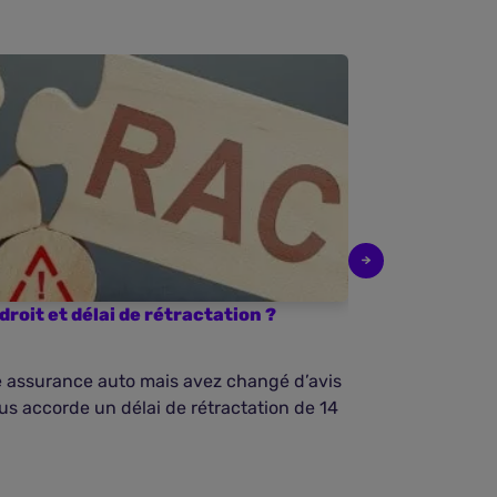
droit et délai de rétractation ?
L’assurance a
e assurance auto mais avez changé d’avis
Résilier une as
ous accorde un délai de rétractation de 14
engendre natur
selon la ...