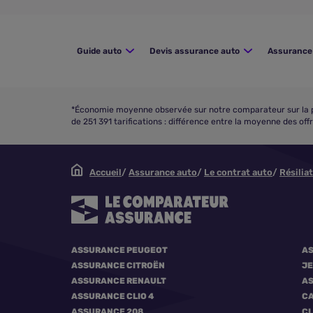
Guide auto
Devis assurance auto
Assurance 
*Économie moyenne observée sur notre comparateur sur la pé
de 251 391 tarifications : différence entre la moyenne des of
Accueil
Assurance auto
Le contrat auto
Résilia
ASSURANCE PEUGEOT
A
ASSURANCE CITROËN
J
ASSURANCE RENAULT
AS
ASSURANCE CLIO 4
CA
ASSURANCE 208
CL