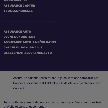
ASSURANCE 308
ASSURANCE CAPTUR
TOUS LES MODÈLES
ASSURANCE AUTO
JEUNE CONDUCTEUR
ASSURANCE AUTO : LA RÉSILIATION
CALCUL DU BONUS MALUS
CLASSEMENT ASSURANCE AUTO
Assureurs partenaires
Mentions légales
Mentions comparateur
Données personnelles
CGU
Cookies
Etudes
Devenir partenaire web
Contact
Tous droits réservés.
Indépendant de tout assureur. Devis personnalisés
gratuits et sans engagement.