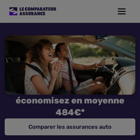
Toggle
navigat
Assurance Auto
Mutuelle Santé
Assurance Moto
Assurance Habitation
économisez en moyenne
Assurance de prêt
484€*
Prévoyance
Comparer les assurances auto
Assurance Animaux