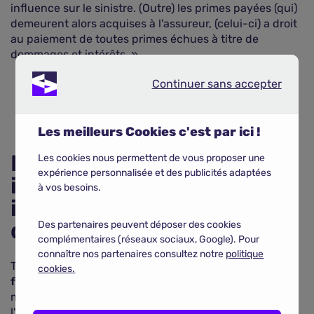
influence sur le sinistre. (Outre) les primes payées (qui)
demeurent alors acquises à l'assureur, (celui-ci) a droit
au paiement de toutes primes échues à titre de
dommages et intérêts. »
Continuer sans accepter
Continuer sans accepter
COMPARER LES ASSURANCES AUTO
Les meilleurs Cookies c'est par ici !
Différences entre erreur
Les cookies nous permettent de vous proposer une
expérience personnalisée et des publicités adaptées
intentionnelle et non
à vos besoins.
intentionnelle dans la
déclaration
Des partenaires peuvent déposer des cookies
complémentaires (réseaux sociaux, Google). Pour
connaître nos partenaires consultez notre
politique
Toutefois, l'
article L113-10 tempère les effets d'une
cookies.
fausse déclaration en l'absence de mauvaise foi
en
mentionnant que cela « n'entraîne pas la nullité de
l'assurance », l'assureur ayant « le droit soit de