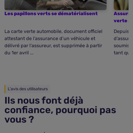
Les papillons verts se dématérialisent
Assuranc
verte a
La carte verte automobile, document officiel
Depuis le
attestant de l’assurance d’un véhicule et
d’assura
délivré par l’assureur, est supprimée à partir
soumis à
du 1er avril ...
tant qu’a
L'avis des utilisateurs
Ils nous font déjà
confiance, pourquoi pas
vous ?