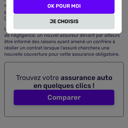
maintenir le contrat moyennant une augmentation de
OK POUR MOI
prime (…), soit de (le) résilier dix jours après notification
(…) à l'assuré par lettre recommandée ».
JE CHOISIS
Le risque est donc réel en cas de fausse déclaration ou
de négligence, un nouvel assureur devant par ailleurs
être informé des raisons ayant amené un confrère à
résilier un contrat lorsque l'assuré cherchera une
nouvelle couverture pour cette assurance obligatoire.
Trouvez votre
assurance auto
en quelques clics !
Comparer