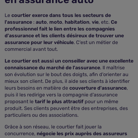
Courtier en assurance auto en ligne ou
comparateur ?
Le
courtier exerce dans tous les secteurs de
Comment bien choisir son courtier en assurance
l'assurance
:
auto
,
moto
,
habitation
,
vie
, etc.
Ce
auto ?
professionnel fait le lien entre les compagnies
d'assurance et les clients désireux de trouver une
Questions fréquentes sur le courtage en
assurance
assurance pour leur véhicule
. C'est un métier de
commercial avant tout.
Le courtier est aussi un conseiller avec une excellente
connaissance du marché de l'assurance
. Il maîtrise
son évolution sur le bout des doigts, afin d'orienter au
mieux son client. De plus, il aide ses clients à identifier
leurs besoins en matière de
couverture d'assurance
,
puis il les redirige vers la compagnie d'assurance
proposant le
tarif le plus attractif
pour un même
produit. Ses clients peuvent être des entreprises, des
particuliers ou des associations.
Grâce à son réseau, le courtier fait jouer la
concurrence,
négocie les prix auprès des assureurs