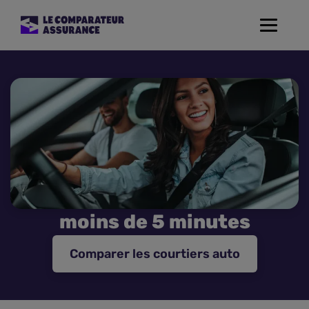
Toggle
navigat
Assurance Auto
Mutuelle Santé
Assurance Moto
Assurance Habitation
moins de 5 minutes
Assurance de prêt
Comparer les courtiers auto
Prévoyance
Assurance Animaux