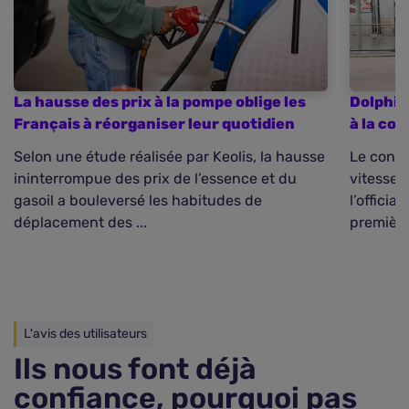
La hausse des prix à la pompe oblige les
Dolphin
Français à réorganiser leur quotidien
à la co
Selon une étude réalisée par Keolis, la hausse
Le const
ininterrompue des prix de l’essence et du
vitesse 
gasoil a bouleversé les habitudes de
l’officia
déplacement des ...
première
L'avis des utilisateurs
Ils nous font déjà
confiance, pourquoi pas