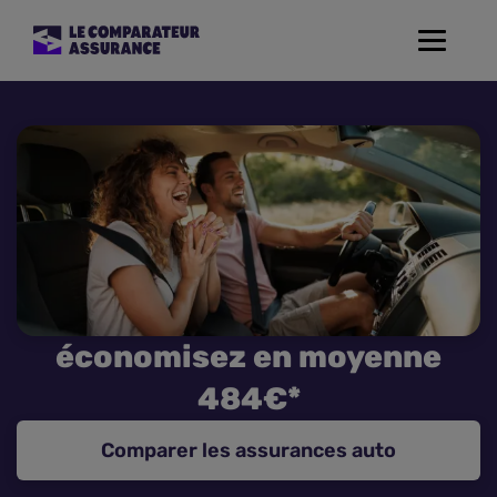
Toggle
navigat
Assurance Auto
Mutuelle Santé
Assurance Moto
Assurance Habitation
économisez en moyenne
Assurance de prêt
484€*
Prévoyance
Comparer les assurances auto
Assurance Animaux