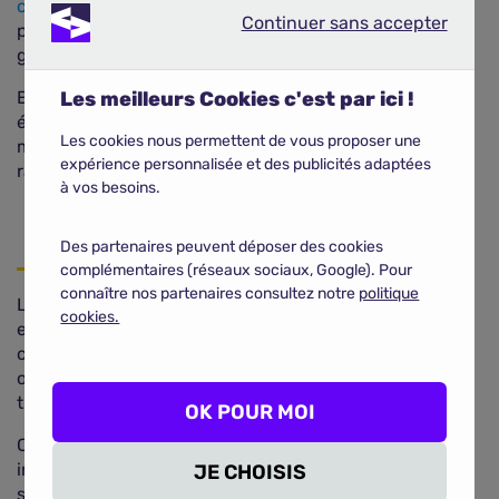
conducteur
, le dépassement des limites kilométriques
Continuer sans accepter
Continuer sans accepter
prévues dans le contrat, ou encore l'absence de
garanties complémentaires.
Enfin, certains contrats imposent des franchises
Les meilleurs Cookies c'est par ici !
élevées, notamment à l'étranger, ou limitent les
Les cookies nous permettent de vous proposer une
montants de prise en charge (remorquage,
expérience personnalisée et des publicités adaptées
rapatriement, hébergement).
à vos besoins.
Des partenaires peuvent déposer des cookies
complémentaires (réseaux sociaux, Google). Pour
connaître nos partenaires consultez notre
politique
Lorsque vous louez une voiture, une assurance auto
cookies.
est automatiquement incluse dans le contrat. Elle
comprend généralement la responsabilité civile,
obligatoire pour couvrir les dommages causés à des
tiers.
OK POUR MOI
Cependant, cette couverture de base est souvent
insuffisante pour vous protéger totalement en cas de
JE CHOISIS
sinistre.