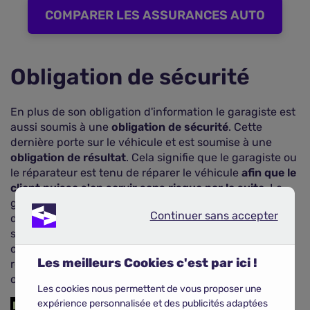
COMPARER LES ASSURANCES AUTO
Obligation de sécurité
En plus de son obligation d'information le garagiste est
aussi soumis à une
obligation de sécurité
. Cette
dernière porte sur le véhicule et est soumise à une
obligation de résultat
. Cela signifie que le garagiste ou
le réparateur est tenu de réparer le véhicule
afin que le
client puisse s'en servir sans risque par la suite
. Le
garagiste
engage de ce fait sa responsabilité
en cas
Continuer sans accepter
Continuer sans accepter
de manquement à cette obligation. La personne qui
subit un dommage du fait d'une mauvaise réparation,
ou d'une réparation incomplète pourra donc se
Les meilleurs Cookies c'est par ici !
retourner contre le garagiste qui a manqué à son
obligation.
Les cookies nous permettent de vous proposer une
expérience personnalisée et des publicités adaptées
En résumé
Le garagiste, en tant que professionnel et