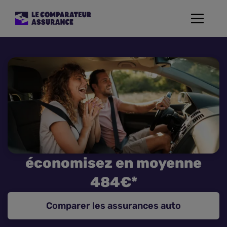
Toggle
navigat
Assurance Auto
Mutuelle Santé
Assurance Moto
Assurance Habitation
économisez en moyenne
Assurance de prêt
484€*
Prévoyance
Comparer les assurances auto
Assurance Animaux